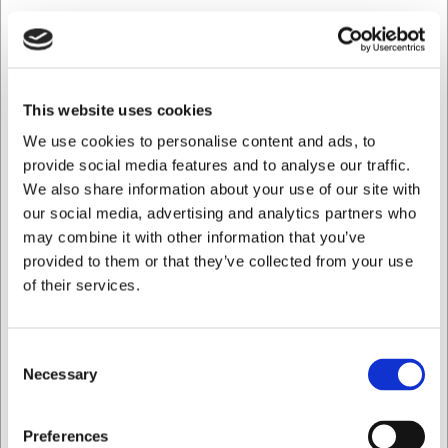
Praktiske fordele i køkkenet
Sættets forskellige redskaber giver dig mulighed for at
skabe varierede mønstre og dekorationer på dine
chokolader. Spiralen er særligt velegnet til at lave fine
This website uses cookies
mønstre i overfladen, mens gaflerne letter processen med
at dyppe og løfte pralinerne. Efter brug kan alle dele
We use cookies to personalise content and ads, to
rengøres i opvaskemaskinen, hvilket sparer tid og besvær.
provide social media features and to analyse our traffic.
Den medfølgende opskriftsbog indeholder inspiration og
We also share information about your use of our site with
vejledning til både klassiske og kreative
our social media, advertising and analytics partners who
chokoladekreationer.
may combine it with other information that you’ve
Tekniske specifikationer
provided to them or that they’ve collected from your use
of their services.
Drypristen måler 300 x 300 mm med en højde på 19 mm
og står stabilt på fire ben. Sættet indeholder i alt to
forskellige dyppegafler, en spiral, en dryprist samt en
Consent
opskriftsbog. Alle metaldele er fremstillet af holdbart
Necessary
Selection
rustfrit stål, der tåler opvaskemaskine og er hygiejnisk at
arbejde med ved fødevareproduktion.
Jeg ønsker at handle som
Preferences
Med dette chokoladesæt fra Westmark får du: