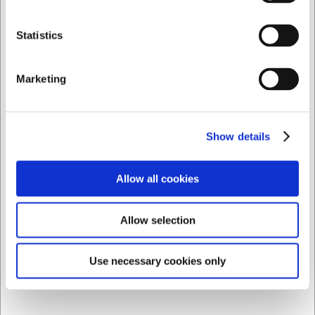
Professionelt udstyr til fremstilling af hjemmelavede
Privat
Erhverv
chokolader
Statistics
Rummelig dryprist der kan håndtere større mængder
ad gangen
Holdbare redskaber i rustfrit stål, der tåler
Marketing
opvaskemaskine
Du er altid velkommen til at kontakte vores kundeservice
på
web@hwl.dk
for yderligere info.
Show details
FAQ
Allow all cookies
Kan jeg lave andre desserter end chokolade med dette
sæt?
Ja, sættet er også velegnet til fremstilling af petit fours,
Allow selection
glaserede kager og andre konfektyper, hvor præcis
påføring af glasur eller overtræk er nødvendig.
Use necessary cookies only
Hvor mange praliner kan drypristen holde ad gangen?
Drypristen på 30 x 30 cm har plads til over 30 praliner ad
gangen, afhængigt af størrelsen på dine chokolader.