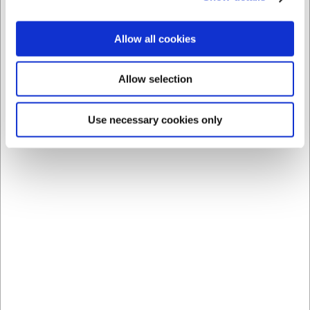
Allow all cookies
Allow selection
Use necessary cookies only
21556
21553
Condibøtte låg -
Condibøtte låg -
129x129 mm
195x195 mm
DKK 4,00
DKK 9,00
/ stk
/ stk
DKK 3,20 ekskl. moms
DKK 7,20 ekskl. moms
Køb nu
Køb nu
Ca. +20 på lager
-
Ca. +20 på lager
-
Levering: 2-3 dage
Levering: 2-3 dage