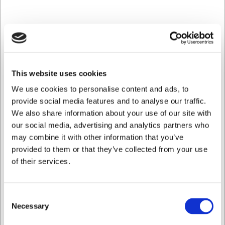
Tekniske specifikationer der sikrer lang
levetid
Den høje kvalitet af 18/10 rustfrit stål betyder, at gaflen
indeholder 18% krom og 10% nikkel, hvilket giver
overlegen holdbarhed og en flot finish, der bevarer sit
This website uses cookies
udseende gennem årene. Den er udviklet til at modstå
We use cookies to personalise content and ads, to
daglig brug uden at miste sin form eller finish, og dens
provide social media features and to analyse our traffic.
maskinopvaskbare egenskab sikrer nem vedligeholdelse
We also share information about your use of our site with
uden at gå på kompromis med kvaliteten.
our social media, advertising and analytics partners who
Piemont gaflen udmærker sig ved:
may combine it with other information that you’ve
provided to them or that they’ve collected from your use
Fremstillet af 18/10 rustfrit stål for maksimal
holdbarhed og vedvarende glans
of their services.
Ergonomisk design med 206 mm længde og 50 gram
vægt for optimal balance
Tåler opvaskemaskine for nem og praktisk rengøring
Consent
Necessary
Selection
Du er altid velkommen til at kontakte vores kundeservice
på
web@hwl.dk
for yderligere info.