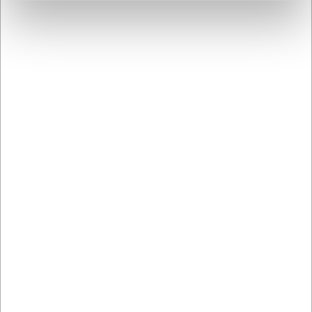
LARSEN PRIS
LARSEN PRIS
VB62640065
VB62640160
Piemont Kniv MB rustfrit
Piemont Teske rustfrit
stål (18/10) 226 mm
stål (18/10) 145 mm
DKK 129,00
DKK 46,00
/ stk
/ stk
DKK 103,20 ekskl. moms
DKK 36,80 ekskl. moms
Køb nu
Køb nu
Ca. 5 på lager
- Levering:
Ca. 4 på lager
- Levering:
2-3 dage
2-3 dage