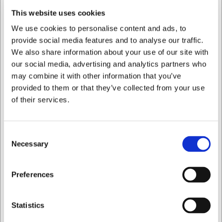
This website uses cookies
• Fremstillet af højkvalitets 18/10 rustfrit stål for maksimal
holdbarhed og glans
We use cookies to personalise content and ads, to
• Længde: 187 mm - perfekt dimensioneret til desserter
provide social media features and to analyse our traffic.
og mindre retter
We also share information about your use of our site with
• Vægt: 40 gram - giver en god balance mellem komfort
our social media, advertising and analytics partners who
og stabilitet
may combine it with other information that you’ve
Du er altid velkommen til at kontakte vores kundeservice
provided to them or that they’ve collected from your use
på
web@hwl.dk
for yderligere info.
of their services.
FAQ
Consent
Kan Victor dessertgaflen kombineres med mit
Necessary
Selection
eksisterende bestik?
Ja, Victor-seriens tidløse design med moderne twist gør
den velegnet til at kombinere med mange andre
Jeg ønsker at handle som
Preferences
bestikserier, særligt dem med rene linjer og minimalistisk
udtryk.
Privat
Erhverv
Statistics
Hvordan vedligeholder jeg bedst min Victor
dessertgaffel?