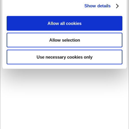
Købt sammen med
Show details
Allow all cookies
Spar 29%
Allow selection
Use necessary cookies only
34920
171910
Refill til Frugtfluefælde
Køleskabstermometer
200 ml
-40/+40C
Før DKK 173,75
DKK 123,75
DKK 26,00
/ stk
/ stk
DKK 99,00 ekskl. moms
DKK 20,80 ekskl. moms
Køb nu
Køb nu
Ca. +20 på lager
-
Ca. +20 på lager
-
Levering: 2-3 dage
Levering: 2-3 dage