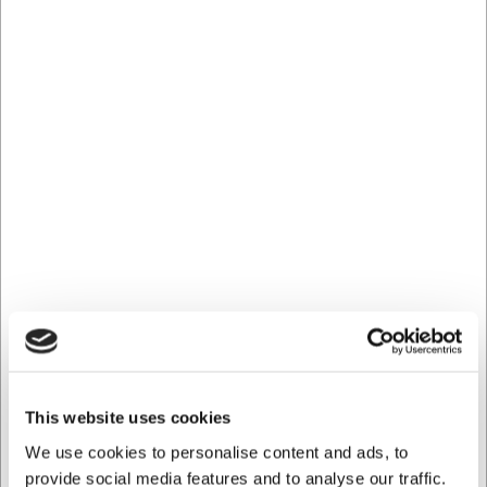
Fælden er designet med tanke på langvarig brug. Den
robuste konstruktion gør det muligt at genbruge fælden
flere gange, og der findes refills, som let kan købes
separat. Dette gør Frugtfluefælde Proff til en økonomisk
fornuftig løsning til vedvarende problemer med frugtfluer.
Den transparente beholder gør det desuden nemt at følge
med i, hvor mange fluer der er fanget, så du ved, hvornår
det er tid til at udskifte indholdet.
Tekniske specifikationer
Frugtfluefælde Proff har en kapacitet på 200 ml, hvilket
sikrer en lang virkningsperiode mellem udskiftninger. Med
en vægt på 300 gram er fælden stabil og bliver stående,
hvor den placeres. Produktet kommer fra Tanaco, der er
kendt for deres professionelle
skadedyrsbekæmpelsesprodukter, og forhandles af
Insect-O-Cutor.
This website uses cookies
Vigtigste fordele ved Frugtfluefælde Proff:
We use cookies to personalise content and ads, to
Giftfri og biologisk bekæmpelse af frugtfluer
provide social media features and to analyse our traffic.