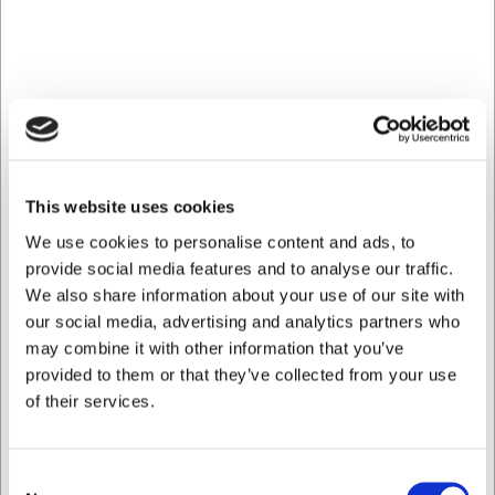
Christiane Schaumburg-Müller som en del af RAW Glass
Beads-kollektionen.
Ideel til servering af isdesserter, frisk frugt, sorbet eller
små lækre anretninger ved både hverdags- og festlige
middage.
Nordisk design der fremhæver maden
Det transparente glas giver en visuel lethed, der lader
This website uses cookies
indholdet stå i centrum. Den rene formgivning med et råt,
We use cookies to personalise content and ads, to
naturligt udtryk passer perfekt ind i den nordiske
provide social media features and to analyse our traffic.
designtradition, hvor enkelthed og funktionalitet går hånd i
We also share information about your use of our site with
hånd. Glassets klare karakter giver et elegant udtryk og
sikrer samtidig, at farver og teksturer i dine serveringer
our social media, advertising and analytics partners who
bliver fremhævet på smukkeste vis.
may combine it with other information that you’ve
provided to them or that they’ve collected from your use
Alsidighed til enhver anledning
of their services.
Med en diameter på 16 cm har isasiettet den perfekte
størrelse til individuelle desserter. Det fungerer både til
hverdagens små forkælelser og som del af en gennemført
Consent