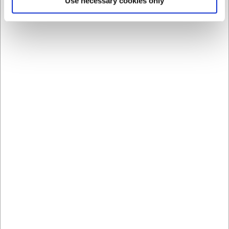
Use necessary cookies only
Glass Beads-kollektionen
Du er altid velkommen til at kontakte vores kundeservice
på
web@hwl.dk
for yderligere info.
Ofte stillede spørgsmål
Kan RAW Isasiet bruges i mikroovn og
opvaskemaskine?
Vi anbefaler at tjekke producentens specifikke anvisninger
for rengøring og brug af produktet.
Hvilke andre produkter findes i RAW Glass Beads-
kollektionen?
RAW-serien omfatter forskellige serveringsløsninger i glas
med samme rå, nordiske udtryk. Se hele kollektionen på
vores hjemmeside.
AI har hjulpet med teksten og derfor tages der forbehold
for fejl.