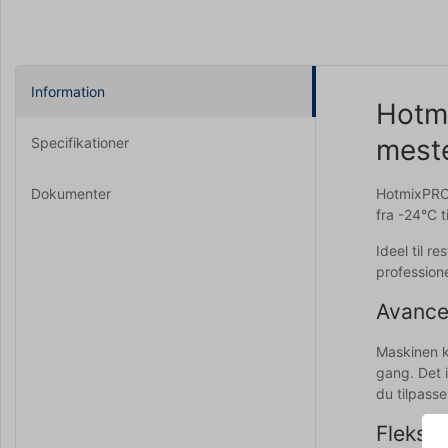
Information
Hotmi
mest
Specifikationer
Dokumenter
HotmixPRO G
fra -24°C t
Ideel til r
professione
Avancer
Maskinen k
gang. Det i
du tilpasse
Fleksib