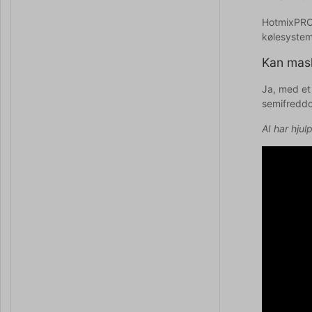
HotmixPRO 
kølesystem,
Kan mask
Ja, med et
semifreddo
AI har hjul