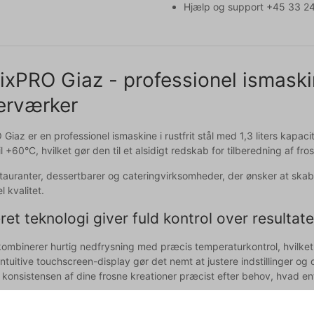
Hjælp og support +45 33 24
xPRO Giaz - professionel ismaski
erværker
iaz er en professionel ismaskine i rustfrit stål med 1,3 liters kapa
il +60°C, hvilket gør den til et alsidigt redskab for tilberedning af 
estauranter, dessertbarer og cateringvirksomheder, der ønsker at skab
l kvalitet.
et teknologi giver fuld kontrol over resultate
ombinerer hurtig nedfrysning med præcis temperaturkontrol, hvilket 
ntuitive touchscreen-display gør det nemt at justere indstillinger og 
 konsistensen af dine frosne kreationer præcist efter behov, hvad ent
ilitet der udvider dine kulinariske muligheder