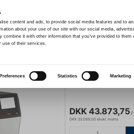
Anmeldelser
s
ise content and ads, to provide social media features and to an
iaster
Søg
rmation about your use of our site with our social media, advertis
 combine it with other information that you’ve provided to them o
 use of their services.
Gryder & Pander
Grill
Køkkenmaskiner
Kokketøj
T
HotmixPRO Giaz Easy maskine
Ismaskiner
HotmixPRO Gia
Preferences
Statistics
Marketing
Varenummer:
MISHOTMIXPRO
DKK 43.873,75
/ 
DKK 35.099,00 ekskl. moms