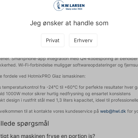
peraturspænd fra -24°C til +60°C kan Giaz-ismaskinen bruges til lang
desserter til varme saucer, hvilket giver dig frihed til at eksperime
design med målene 570x410x460mm passer ind i professionelle køk
Jeg ønsker at handle som
ldning sikrer nem adgang og rengøring.
 overlegenhed der sparer tid og ressourcer
Privat
Erhverv
iaz transformerer en frossen base til serveringsklar dessert på få mi
kener. Smartphone-app integration med QR-kodesporing af beholdere 
kkerhed. Wi-Fi-forbindelse muliggør softwareopdateringer og fjernsup
te fordele ved HotmixPRO Giaz ismaskinen:
 temperaturkontrol fra -24°C til +60°C for perfekte resultater hver 
uld 1000W motor sikrer hurtig nedfrysning og ensartet konsistens
t design i rustfrit stål med 1,3 liters kapacitet, ideel til professionel
d velkommen til at kontakte vores kundeservice på
web@hwl.dk
for yd
illede spørgsmål
tigt kan maskinen fryse en portion is?