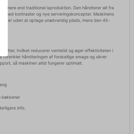
t mere end traditionel isproduktion. Den håndterer alt fra
ntere med kontraster og nye serveringskoncepter. Maskinens
kener uden at optage unødvendig plads, mens den 45-
nutter, hvilket reducerer ventetid og øger effektiviteten i
forenkler håndteringen af forskellige smage og sikrer
port, så maskinen altid fungerer optimalt.
gang
le køkkener
erligere info.