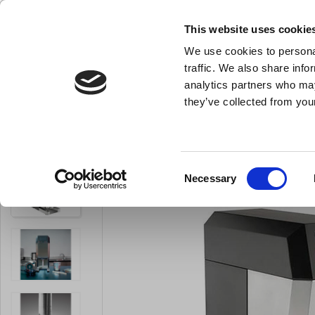
KLUB LARSEN TILMELDING
NY ERHVERVSKUNDE
This website uses cookie
We use cookies to personal
- Køkkenudstyr til professionelle og entus
traffic. We also share info
analytics partners who may
they’ve collected from your
Knive & Strygestål
Bageudstyr
Køkkenredskaber
Du er her:
Forside
Køkkenmaskiner og inventar
Køkkenmaskiner
Consent
Necessary
Selection