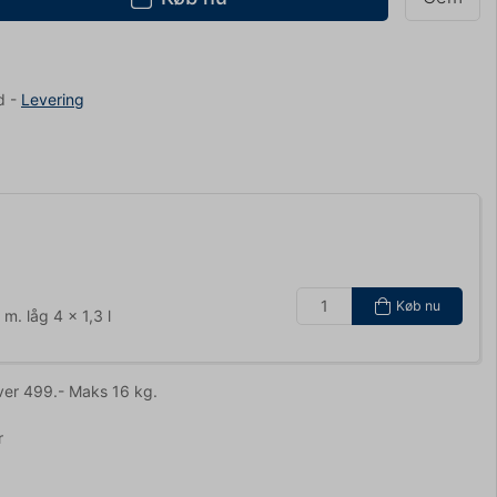
d
-
Levering
Køb nu
. låg 4 x 1,3 l
ver 499.- Maks 16 kg.
r