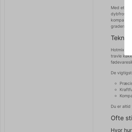
Med et tem
dybfrosne 
kompakte 
graders hæ
Teknisk
HotmixPRO G
travle køk
fødevaresi
De vigtigs
Præcis
Kraftf
Kompak
Du er alti
Ofte st
Hvor hur