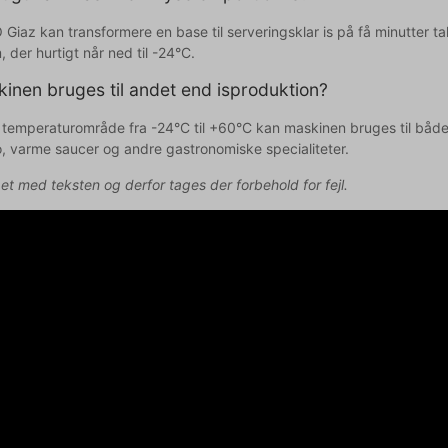
Giaz kan transformere en base til serveringsklar is på få minutter
 der hurtigt når ned til -24°C.
inen bruges til andet end isproduktion?
 temperaturområde fra -24°C til +60°C kan maskinen bruges til både 
, varme saucer og andre gastronomiske specialiteter.
pet med teksten og derfor tages der forbehold for fejl.