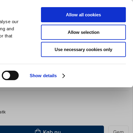
GAVEKORT
INSPIRATION
PRIVAT
ERHVERV
Allow all cookies
alyse our
Indkøbskurv (0)
Gratis levering ved DKK 499
LOG IND
ing and
Allow selection
r that
il servering
Barudstyr
Tilbud
Brands
Slibning
Use necessary cookies only
z Easy maskine
Show details
stk
Køb nu
Gem