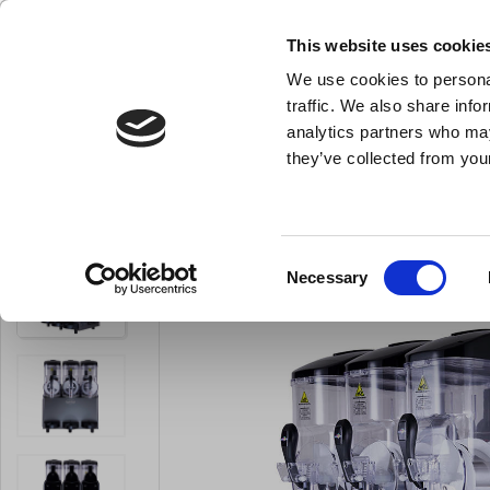
KLUB LARSEN TILMELDING
NY ERHVERVSKUNDE
This website uses cookie
We use cookies to personal
- Køkkenudstyr til professionelle og entus
traffic. We also share info
analytics partners who may
they’ve collected from your
Knive & Strygestål
Bageudstyr
Køkkenredskaber
Du er her:
Forside
Køkkenmaskiner og inventar
Køkkenmaskiner
Consent
Necessary
Selection