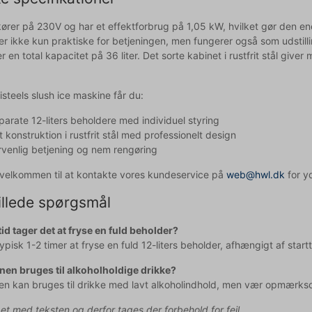
ører på 230V og har et effektforbrug på 1,05 kW, hvilket gør den ener
er ikke kun praktiske for betjeningen, men fungerer også som udstilli
er en total kapacitet på 36 liter. Det sorte kabinet i rustfrit stål giv
teels slush ice maskine får du:
parate 12-liters beholdere med individuel styring
 konstruktion i rustfrit stål med professionelt design
venlig betjening og nem rengøring
d velkommen til at kontakte vores kundeservice på
web@hwl.dk
for yd
illede spørgsmål
tid tager det at fryse en fuld beholder?
typisk 1-2 timer at fryse en fuld 12-liters beholder, afhængigt af s
en bruges til alkoholholdige drikke?
en kan bruges til drikke med lavt alkoholindhold, men vær opmærkso
pet med teksten og derfor tages der forbehold for fejl.