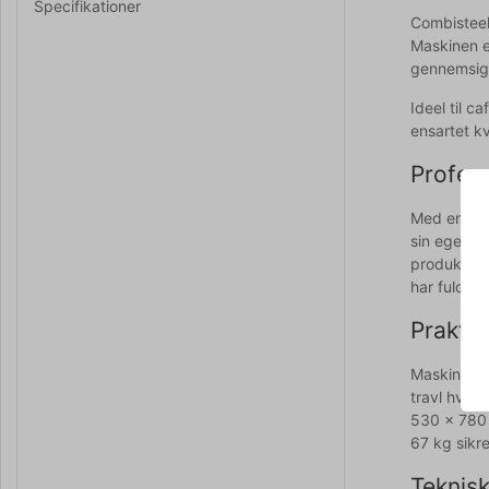
Specifikationer
Combisteel
Maskinen e
gennemsigt
Ideel til c
ensartet kv
Profess
Med en sam
sin egen st
produkter s
har fuld ko
Prakti
Maskinen er
travl hver
530 x 780 
67 kg sikre
Teknisk