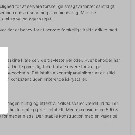
lighed for at servere forskellige smagsvarianter samtidigt.
passer ind i enhver serveringssammenhæng. Med de
isuel appel og øger salget.
, hvor der er behov for at servere forskellige kolde drikke med
e maskine klare selv de travleste perioder. Hver beholder har
hov. Dette giver dig frihed til at servere forskellige
lfrie cocktails. Det intuitive kontrolpanel sikrer, at du altid
ævn konsistens uden irriterende iskrystaller.
øringen hurtig og effektiv, hvilket sparer værdifuld tid i en
å let at holde rent og præsentabelt. Med dimensionerne 590 x
e for meget plads. Den stabile konstruktion med en vægt på