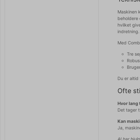
Maskinen k
beholdere 
hvilket giv
indretning.
Med Combis
Tre se
Robust
Bruger
Du er alti
Ofte st
Hvor lang 
Det tager 
Kan maskin
Ja, maskin
AI har hjul