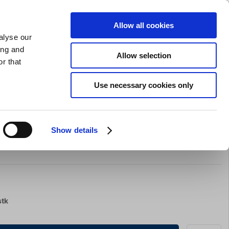
GAVEKORT
INSPIRATION
PRIVAT
ERHVERV
Allow all cookies
alyse our
Indkøbskurv (0)
Gratis levering ved DKK 499
LOG IND
ing and
Allow selection
r that
il servering
Barudstyr
Tilbud
Brands
Slibning
Use necessary cookies only
Show details
sh ice maskine 3x12 L
stk