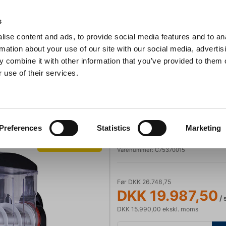
Anmeldelser
s
ise content and ads, to provide social media features and to an
iaster
Søg
rmation about your use of our site with our social media, advertis
 combine it with other information that you’ve provided to them o
 use of their services.
Gryder & Pander
Grill
Køkkenmaskiner
Kokketøj
T
CombiSteel Slush ice maskine 3x12 L
Ismaskiner
CombiSteel
Preferences
Statistics
Marketing
CombiSteel Slu
Spar 25%
Varenummer:
C75370015
Før DKK 26.748,75
DKK 19.987,50
/ 
DKK 15.990,00 ekskl. moms