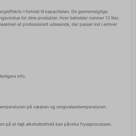
gieffektiv i forhold til kapaciteten. De gennemsigtige
ngsvindue for dine produkter. Hver beholder rummer 12 liter,
er maskinen et professionelt udseende, der passer ind i enhver
erligere info.
tarttemperaturen på væsken og omgivelsestemperaturen.
m på at højt alkoholindhold kan påvirke fryseprocessen.