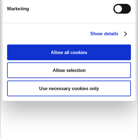
på
web@hwl.dk
for yderligere info.
Marketing
Ofte stillede spørgsmål
Kan tangen bruges til andre formål end kager?
Show details
Ja, tangen er velegnet til servering af mange forskellige
madvarer, herunder tærter, petit fours, sandwiches og
mindre snacks.
Allow all cookies
Hvordan vedligeholder jeg bedst min kagetang?
Selvom tangen tåler opvaskemaskine, kan manuel vask
Allow selection
med mild sæbe og vand forlænge dens levetid. Tør den
grundigt efter vask for at undgå vandpletter.
Use necessary cookies only
AI har hjulpet med teksten og derfor tages der forbehold
for fejl.
Købt sammen med