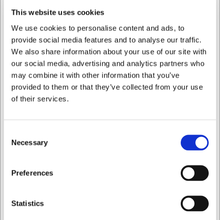
Fremstillet i rustfrit stål er kagetangen modstandsdygtig
This website uses cookies
over for korrosion, hvilket sikrer lang levetid selv ved
daglig brug. Materialet forhindrer bakterievækst og er
We use cookies to personalise content and ads, to
nemt at holde rent. Da tangen tåler opvaskemaskine, kan
provide social media features and to analyse our traffic.
du være sikker på en grundig rengøring efter hver brug,
We also share information about your use of our site with
hvilket er særligt vigtigt i miljøer med høje hygiejnekrav.
our social media, advertising and analytics partners who
Tekniske specifikationer
may combine it with other information that you’ve
provided to them or that they’ve collected from your use
Kagetangen fra Lacor måler 20 cm i længde, vejer 80
of their services.
gram og er fremstillet af rustfrit stål i høj kvalitet. Den
glatte overflade gør den særligt velegnet til servering af
klistrede desserter. Tangen er opvaskemaskinesikker,
Consent
hvilket letter den daglige vedligeholdelse.
Necessary
Selection
Med denne kagetang får du:
Jeg ønsker at handle som
Præcis og kontrolleret servering af dessertstykker
Preferences
Holdbart rustfrit stål der sikrer lang levetid
Nem vedligeholdelse med
Privat
Erhverv
opvaskemaskinekompatibilitet
Statistics
Du er altid velkommen til at kontakte vores kundeservice