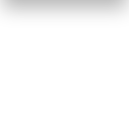
kan falde ned under vask eller støde mod andre
genstande.
AI har hjulpet med teksten og derfor tages der forbehold
for fejl.
Bestsellers i Kander og karafler
RR60766
510011
Weck Saftflaske u. låg
Kande Glas 2 liter
1032ml