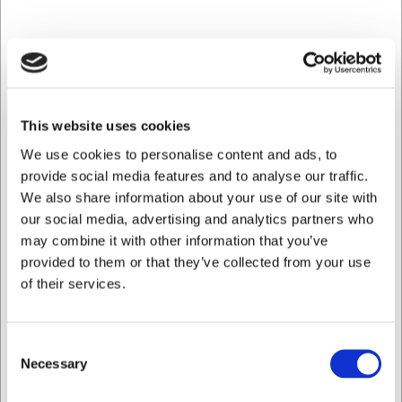
og hyppig rengøring. Den glatte, non-porøse overflade
forhindrer absorbering af lugte og smagsstoffer, hvilket
bevarer kaffens rene smag. Med sine beskedne 40 gram
er låget let at håndtere, selv ved gentagen servering.
Praktisk vedligeholdelse i
This website uses cookies
professionelle miljøer
We use cookies to personalise content and ads, to
Dette låg fra Stella Hotel-serien tåler både
provide social media features and to analyse our traffic.
opvaskemaskine og mikroovn, hvilket gør det særdeles
We also share information about your use of our site with
velegnet til professionelle køkkener med høj belastning.
our social media, advertising and analytics partners who
Den nemme rengøring sparer tid i travle perioder, mens
may combine it with other information that you’ve
mikroovnsegenskaben giver ekstra fleksibilitet i
serveringssituationer. Lågets holdbarhed sikrer en lang
provided to them or that they’ve collected from your use
levetid selv ved intensiv brug.
of their services.
Perfekt integration i Stella Hotel-
serien
Consent
Necessary
Selection
Som en del af Villeroy & Boch's Stella Hotel-serie passer
låget harmonisk sammen med seriens øvrige elementer.