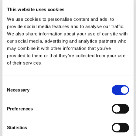
This website uses cookies
De vigtigste fordele ved dette porcelænslåg:
We use cookies to personalise content and ads, to
Kompatibelt med alle Villeroy & Boch Premium
provide social media features and to analyse our traffic.
Porcelænsserier
We also share information about your use of our site with
Tåler både opvaskemaskine og mikroovn for nem
vedligeholdelse
our social media, advertising and analytics partners who
Fremstillet af holdbart porcelæn med en vægt på kun
may combine it with other information that you’ve
70 gram
provided to them or that they’ve collected from your use
of their services.
Du er altid velkommen til at kontakte vores kundeservice
på
web@hwl.dk
for yderligere info.
FAQ
Consent
Necessary
Selection
Passer dette låg til alle Villeroy & Boch
tekander?
Jeg ønsker at handle som
Preferences
Ja, låget er designet som et universallåg med 8 cm
diameter, der passer til standard tekander fra Villeroy &
Privat
Erhverv
Boch's forskellige porcelænsserier.
Statistics