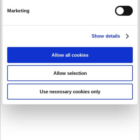
Kan jeg bruge låget i mikroovnen?
Marketing
Ja, låget er mikroovnsikkert og kan også vaskes i
opvaskemaskine, hvilket gør det særdeles praktisk til
daglig brug.
Show details
AI har hjulpet med teksten og derfor tages der forbehold
for fejl.
Allow all cookies
Købt sammen med
Allow selection
Use necessary cookies only
LARSEN PRIS
LARSEN PRIS
103062
1145020