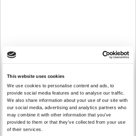
Ideel til bagerier, cafeer, isbarer og specialbutikker, hvor
synlig og attraktiv præsentation af frosne produkter er
afgørende.
Maksimal produktsynlighed fra alle
vinkler
Frysemontrens panoramadesign med glas på alle sider
giver en 360-graders visning af dine varer. Den
indvendige spejleffekt i rustfrit stål kombineret med fire
vertikale LED-lys skaber dybde og fremhæver
This website uses cookies
produkternes farver og detaljer. Dette design gør det
muligt at placere montren centralt i butikken, hvor kunder
We use cookies to personalise content and ads, to
kan se indholdet fra alle vinkler, hvilket øger impulskøb og
provide social media features and to analyse our traffic.
kundeinteresse.
We also share information about your use of our site with
Fleksibel indretning til varierende
our social media, advertising and analytics partners who
may combine it with other information that you’ve
produktbehov
provided to them or that they’ve collected from your use
Med fem justerbare glashylder (530x417 mm) og en
of their services.
bundhylde kan du nemt tilpasse montrens indretning til