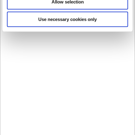
belysning for optimal produktfremvisning
Allow selection
• Mobil løsning med fire hjul (to med bremse) og
sikkerhedslås på døren
Use necessary cookies only
Du er altid velkommen til at kontakte vores kundeservice
på
web@hwl.dk
for yderligere info.
Ofte stillede spørgsmål
Hvor meget plads kræver frysemontren, og kan den
flyttes gennem almindelige døråbninger?
Frysemontren måler 1950x650x650 mm (HxBxD) og kan
passere gennem standarddøråbninger. Med fire hjul er den
nem at flytte, og to af hjulene har bremse for sikker
placering.
Hvordan vedligeholdes frysemontren for at sikre
optimal drift?
For optimal drift anbefales regelmæssig rengøring af
glasoverflader og indvendige hylder samt kontrol af
tætningslister. Sørg for god ventilation omkring enheden
og undgå placering i direkte sollys eller nær varmekilder