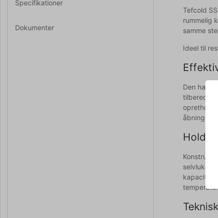
Specifikationer
Tefcold SS
rummelig k
Dokumenter
samme ste
Ideel til r
Effekt
Den hævede 
tilberedni
opretholde
åbninger.
Holdbar
Konstrueret
selvlukkend
kapacitet 
temperatur
Teknisk