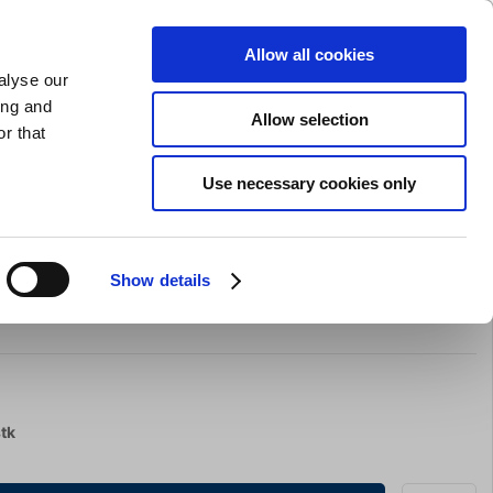
GAVEKORT
INSPIRATION
PRIVAT
ERHVERV
Allow all cookies
alyse our
Indkøbskurv (0)
Gratis levering ved DKK 499
LOG IND
ing and
Allow selection
r that
il servering
Barudstyr
Tilbud
Brands
Slibning
Use necessary cookies only
Show details
ger 60x40 opsats: 9xGN1/3
stk