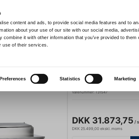
Anmeldelser
s
ise content and ads, to provide social media features and to an
iaster
Søg
rmation about your use of our site with our social media, advertis
 combine it with other information that you’ve provided to them o
 use of their services.
Gryder & Pander
Grill
Køkkenmaskiner
Kokketøj
T
Saladette 3 låger 60x40 opsats: 9xGN1/3
Køle- og fryseløsninger
Tefcold
Preferences
Statistics
Marketing
Saladette 3 lå
Varenummer:
T31547
DKK 31.873,75
/ 
DKK 25.499,00 ekskl. moms