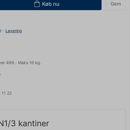
Køb nu
Gem
d
-
Levering
ver 499.- Maks 16 kg.
r
 11 22
N1/3 kantiner