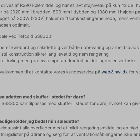
 drives af R290 kølemiddel og har et lavt støjniveau på kun 42 dB, h
r på 2020 mm i bredden, 800 mm i dybden og 1080 mm i højden passe
uget på 300W (230V) holder driftsomkostningerne nede, mens ventila
adsen optimalt.
rdele ved Tefcold SS8300:
eret kølebord og saladette giver både opbevaring og arbejdsplads i
i stålkonstruktion sikrer lang levetid og nem rengøring
eret køling med præcis temperaturkontrol holder ingredienser friske
d velkommen til at kontakte vores kundeservice på
web@hwl.dk
for yd
 saladetten med skuffer i stedet for døre?
d SS8300 kan tilpasses med skuffer i stedet for døre, hvilket kan g
dligeholder jeg bedst min saladette?
elmæssigt alle overflader med et mildt rengøringsmiddel og en blød 
tningslister på dørene og sørg for, at ventilationsåbningerne ikke er