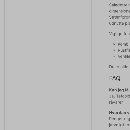
Saladetten
dimensione
Strømforbr
udnytte pl
Vigtige fo
Kombin
Rustfr
Ventil
Du er alti
FAQ
Kan jeg få
Ja, Tefcol
råvarer.
Hvordan ve
Rengør reg
jævnligt tæ