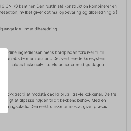
 9 GN1/3 kantiner. Den rustfri stålkonstruktion kombinerer en
esektion, hvilket giver optimal opbevaring og tilberedning på
tilgængelige under tilberedning.
le dine ingredienser, mens bordpladen forbliver fri til
ne køleskabsdørene konstant. Det ventilerede kølesystem
arer holdes friske selv i travle perioder med gentagne
tte bygget til at modstå daglig brug i travle køkkener. De tre
 muligt at tilpasse højden til dit køkkens behov. Med en
pbevaringsplads. Den elektroniske termostat giver præcis