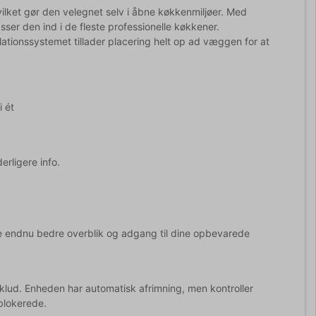
vilket gør den velegnet selv i åbne køkkenmiljøer. Med
r den ind i de fleste professionelle køkkener.
tionssystemet tillader placering helt op ad væggen for at
 ét
erligere info.
ive endnu bedre overblik og adgang til dine opbevarede
klud. Enheden har automatisk afrimning, men kontroller
 blokerede.