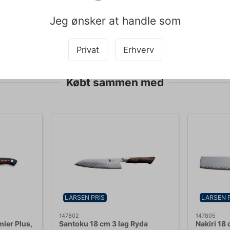
 kan slibes hjemme med passende sliberedskaber. HW Larsen tilbyder 
Jeg ønsker at handle som
pet med teksten og derfor tages der forbehold for fejl.
Privat
Erhverv
Købt sammen med
LARSEN PRIS
LARSEN 
147802
147805
mier Plus,
Santoku 18 cm 3 lag Ryda
Nakiri 18