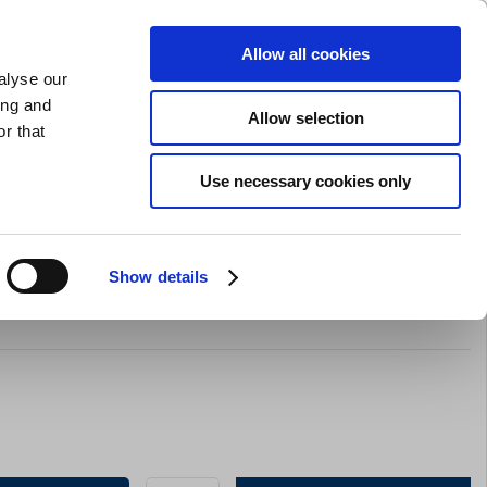
GAVEKORT
INSPIRATION
PRIVAT
ERHVERV
Allow all cookies
alyse our
Indkøbskurv (0)
Gratis levering ved DKK 499
LOG IND
ing and
Allow selection
r that
il servering
Barudstyr
Tilbud
Brands
Slibning
Use necessary cookies only
Show details
m, F. Dick 1905