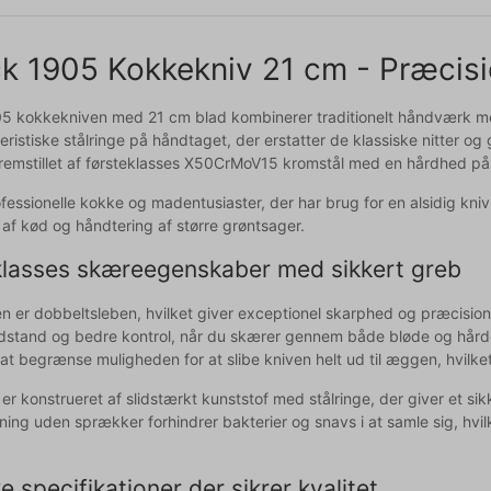
ck 1905 Kokkekniv 21 cm - Præcisi
05 kokkekniven med 21 cm blad kombinerer traditionelt håndværk m
teristiske stålringe på håndtaget, der erstatter de klassiske nitter 
fremstillet af førsteklasses X50CrMoV15 kromstål med en hårdhed p
rofessionelle kokke og madentusiaster, der har brug for en alsidig k
af kød og håndtering af større grøntsager.
klasses skæreegenskaber med sikkert greb
 er dobbeltsleben, hvilket giver exceptionel skarphed og præcision 
stand og bedre kontrol, når du skærer gennem både bløde og hårde 
at begrænse muligheden for at slibe kniven helt ud til æggen, hvilke
er konstrueret af slidstærkt kunststof med stålringe, der giver et si
ing uden sprækker forhindrer bakterier og snavs i at samle sig, hvilk
e specifikationer der sikrer kvalitet