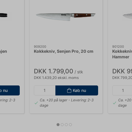
909200
901200
njen
Kokkekniv, Senjen Pro, 20 cm
Kokkekniv
Hammer
DKK 1.799,00
DKK 9
/ stk
DKK 1.439,20 ekskl. moms
DKK 799,20
b nu
Køb nu
ring: 2-3
Ca. +20 på lager
- Levering: 2-3
Ca. +20 
dage
dage