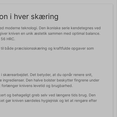
on i hver skæring
ed moderne teknologi. Den ikoniske serie kendetegnes ved
og giver kniven en unik æstetik sammen med optimal balance.
å 56 HRC.
niv til både præcisionsskæring og kraftfulde opgaver som
i skærearbejdet. Det betyder, at du opnår renere snit,
ingredienser. Den halve bolster beskytter fingrene under
t forlænger knivens levetid og brugbarhed.
kkert og behageligt greb selv ved længere tids brug. Den
et gør kniven særdeles hygiejnisk og let at rengøre efter