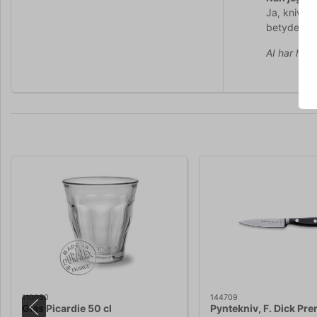
Ja, kniven
betydeligt.
AI har hjul
110050
144709
Glas Picardie 50 cl
Pyntekniv, F. Dick Pre