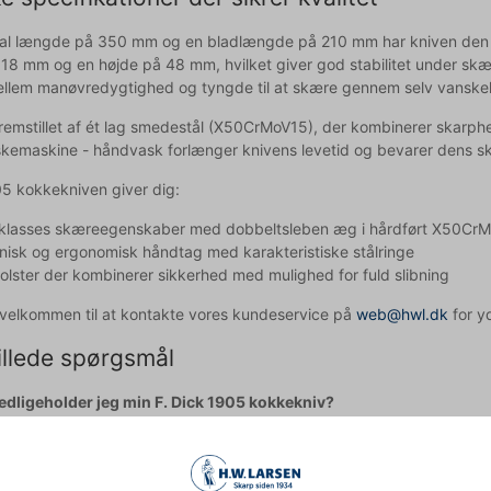
al længde på 350 mm og en bladlængde på 210 mm har kniven den per
18 mm og en højde på 48 mm, hvilket giver god stabilitet under sk
llem manøvredygtighed og tyngde til at skære gennem selv vanskeli
fremstillet af ét lag smedestål (X50CrMoV15), der kombinerer skarp
skemaskine - håndvask forlænger knivens levetid og bevarer dens s
05 kokkekniven giver dig:
eklasses skæreegenskaber med dobbeltsleben æg i hårdført X50CrM
nisk og ergonomisk håndtag med karakteristiske stålringe
olster der kombinerer sikkerhed med mulighed for fuld slibning
d velkommen til at kontakte vores kundeservice på
web@hwl.dk
for yd
illede spørgsmål
dligeholder jeg min F. Dick 1905 kokkekniv?
 kniven i hånden med mildt sæbevand og tør den grundigt efter br
lv slibe min F. Dick 1905 kokkekniv?