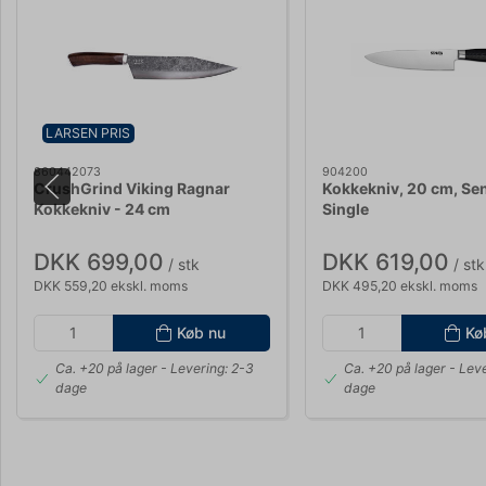
LARSEN PRIS
860442073
904200
CrushGrind Viking Ragnar
Kokkekniv, 20 cm, Se
Kokkekniv - 24 cm
Single
DKK 699,00
DKK 619,00
/ stk
/ stk
DKK 559,20 ekskl. moms
DKK 495,20 ekskl. moms
Køb nu
Kø
Ca. +20 på lager
- Levering: 2-3
Ca. +20 på lager
- Leve
dage
dage