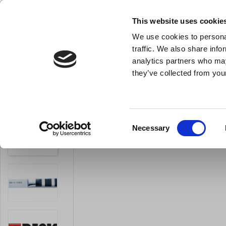
KLUB LARSEN TILMELDING
NY ERHVERVSKUNDE
This website uses cookie
We use cookies to personal
- Køkkenudstyr til professionelle og entus
traffic. We also share info
analytics partners who may
they’ve collected from your
Knive & Strygestål
Bageudstyr
Køkkenredskaber
Kokkekniv,
Du er her:
Forside
Knive og strygestål
Kokkeknive
Consent
Necessary
LARSEN PRIS
Selection