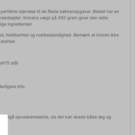
fekte størrelse til de fleste køkkenopgaver. Bladet har en
ærearbejdet. Knivens vægt på 450 gram giver den rette
ge ingredienser.
hed, holdbarhed og rustbestandighed. Bemærk at kniven ikke
karphed.
oV15 stål
erligere info.
ug. Undgå opvaskemaskine, da det kan skade både æg og