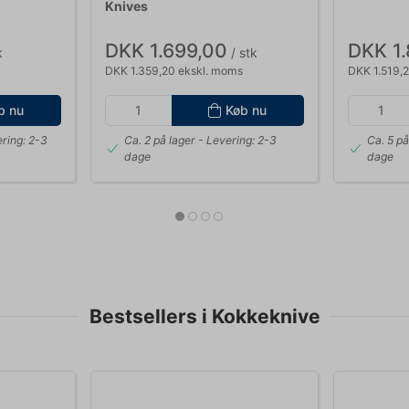
Knives
DKK 1.699,00
DKK 1.
k
/ stk
DKK 1.359,20 ekskl. moms
DKK 1.519,
b nu
Køb nu
ring: 2-3
Ca. 2 på lager
- Levering: 2-3
Ca. 5 på
dage
dage
Bestsellers i Kokkeknive