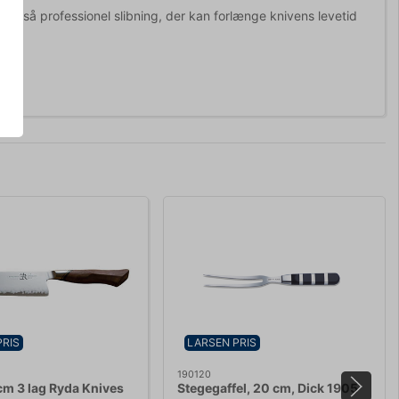
også professionel slibning, der kan forlænge knivens levetid
PRIS
LARSEN PRIS
190120
 cm 3 lag Ryda Knives
Stegegaffel, 20 cm, Dick 1905