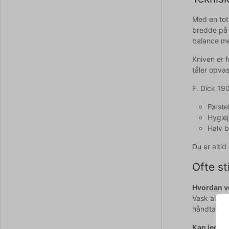
Med en tot
bredde på 
balance me
Kniven er 
tåler opva
F. Dick 19
Først
Hygiej
Halv b
Du er alti
Ofte st
Hvordan ve
Vask altid
håndtag.
Kan jeg se