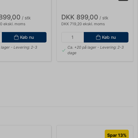
899,00
DKK 899,00
/ stk
/ stk
20 ekskl. moms
DKK 719,20 ekskl. moms
Køb nu
Køb nu
 lager
- Levering: 2-3
Ca. +20 på lager
- Levering: 2-3
dage
Spar 13%