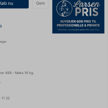
Køb nu
Gem
ng
lager
ver 499.- Maks 16 kg.
r
 11 22