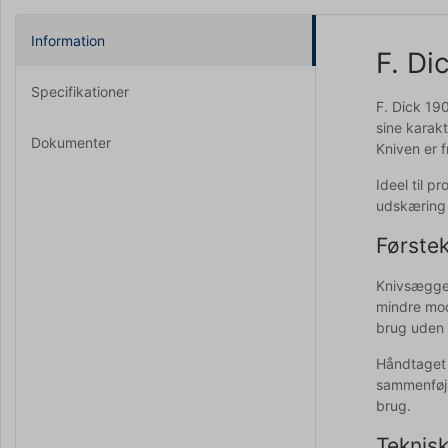
Information
F. Di
Specifikationer
F. Dick 19
sine karak
Dokumenter
Kniven er 
Ideel til p
udskæring 
Første
Knivsæggen
mindre mod
brug uden 
Håndtaget 
sammenføjn
brug.
Teknisk