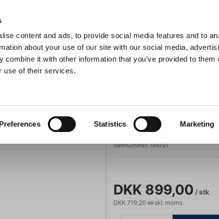
Anmeldelser
s
ise content and ads, to provide social media features and to an
iaster
Søg
rmation about your use of our site with our social media, advertis
 combine it with other information that you’ve provided to them o
 use of their services.
Gryder & Pander
Grill
Køkkenmaskiner
Kokketøj
T
 21 cm, F. Dick 1905
F. Dick
Preferences
Statistics
Marketing
Kokkekniv, 21 c
Varenummer:
194721
DKK 899,00
/ stk
DKK 719,20 ekskl. moms