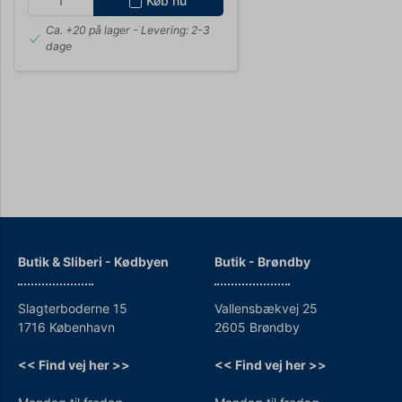
Køb nu
Ca. +20 på lager
- Levering: 2-3
dage
Butik & Sliberi - Kødbyen
Butik - Brøndby
Slagterboderne 15
Vallensbækvej 25
1716 København
2605 Brøndby
<< Find vej her >>
<< Find vej her >>