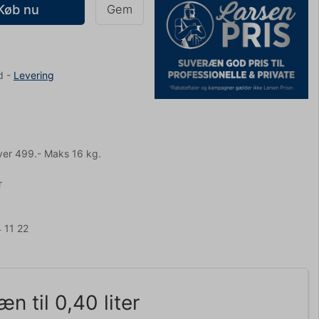
Køb nu
Gem
d
-
Levering
ver 499.- Maks 16 kg.
r
 11 22
n til 0,40 liter