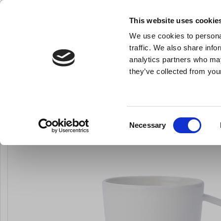
KLUB LARSEN TILMELDING
NY ERHVERVSKUNDE
This website uses cookie
We use cookies to personal
- Køkkenudstyr til professionelle og entus
traffic. We also share info
analytics partners who may
they’ve collected from your
Knive & Strygestål
Bageudstyr
Køkkenredskaber
Affin
Du er her:
Forside
Til servering
Kopper og underkopper
Consent
Necessary
LARSEN PRIS
Selection