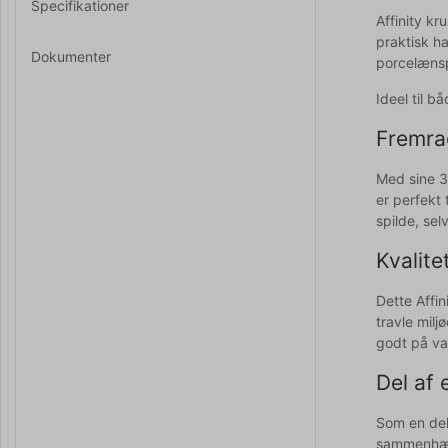
Specifikationer
Affinity kr
praktisk h
Dokumenter
porcelæns
Ideel til b
Fremra
Med sine 3
er perfekt
spilde, sel
Kvalite
Dette Affin
travle milj
godt på va
Del af 
Som en del
sammenhæng