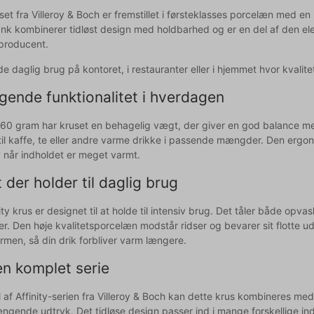
uset fra Villeroy & Boch er fremstillet i førsteklasses porcelæn med en
ank kombinerer tidløst design med holdbarhed og er en del af den ele
producent.
åde daglig brug på kontoret, i restauranter eller i hjemmet hvor kvalit
gende funktionalitet i hverdagen
60 gram har kruset en behagelig vægt, der giver en god balance mell
 til kaffe, te eller andre varme drikke i passende mængder. Den ergon
v når indholdet er meget varmt.
t der holder til daglig brug
ity krus er designet til at holde til intensiv brug. Det tåler både op
øer. Den høje kvalitetsporcelæn modstår ridser og bevarer sit flotte 
rmen, så din drik forbliver varm længere.
en komplet serie
 af Affinity-serien fra Villeroy & Boch kan dette krus kombineres med
ende udtryk. Det tidløse design passer ind i mange forskellige indr