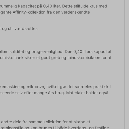
 rummelig kapacitet på 0,40 liter. Dette stilfulde krus med
gante Affinity-kollektion fra den verdenskendte
et og stil værdsættes.
em soliditet og brugervenlighed. Den 0,40 liters kapacitet
omiske hank sikrer et godt greb og mindsker risikoen for at
vaskemaskine og mikroovn, hvilket gør det særdeles praktisk i
udseende selv efter mange års brug. Materialet holder også
 andre dele fra samme kollektion for at skabe et
etningsstile og kan bruges til både hverdags- og festlige