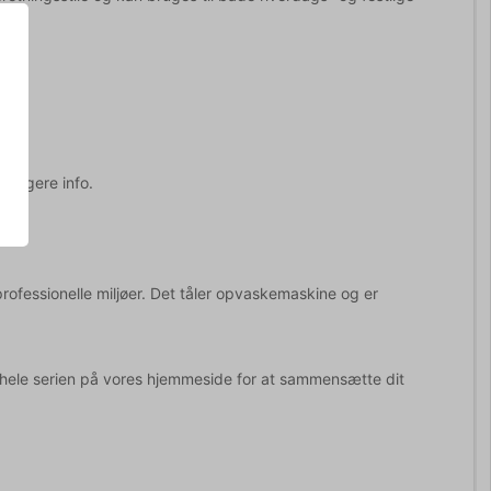
erligere info.
i professionelle miljøer. Det tåler opvaskemaskine og er
nde hele serien på vores hjemmeside for at sammensætte dit