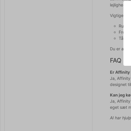
lejligheder.
Vigtige pro
Rummel
Fremst
Tåler
Du er alti
FAQ
Er Affinit
Ja, Affinit
designet til
Kan jeg kø
Ja, Affinit
eget sæt 
AI har hjul