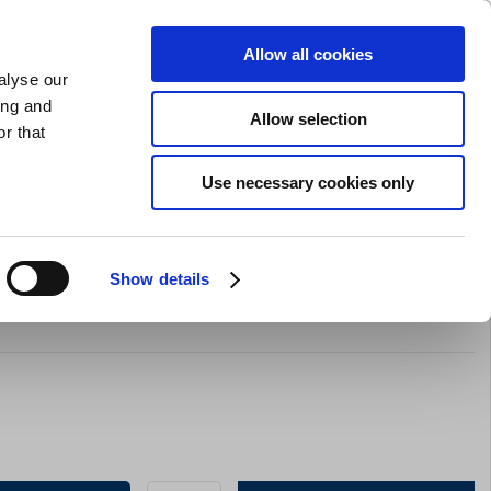
GAVEKORT
INSPIRATION
PRIVAT
ERHVERV
Allow all cookies
alyse our
Indkøbskurv (0)
Gratis levering ved DKK 499
LOG IND
ing and
Allow selection
r that
il servering
Barudstyr
Tilbud
Brands
Slibning
Use necessary cookies only
Show details
/hank 0,40 L