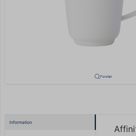
Forstør
Information
Affin