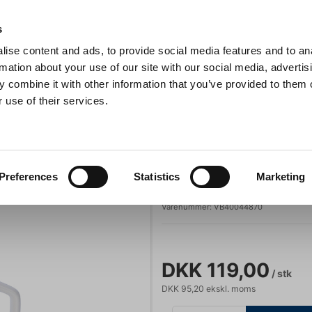
Anmeldelser
s
ise content and ads, to provide social media features and to an
iaster
Søg
rmation about your use of our site with our social media, advertis
 combine it with other information that you’ve provided to them o
 use of their services.
Gryder & Pander
Grill
Køkkenmaskiner
Kokketøj
T
ity Krus m/hank 0,40 L
Villeroy & Boch
Preferences
Statistics
Marketing
Affinity Krus m
Varenummer:
VB40044870
DKK 119,00
/ stk
DKK 95,20 ekskl. moms