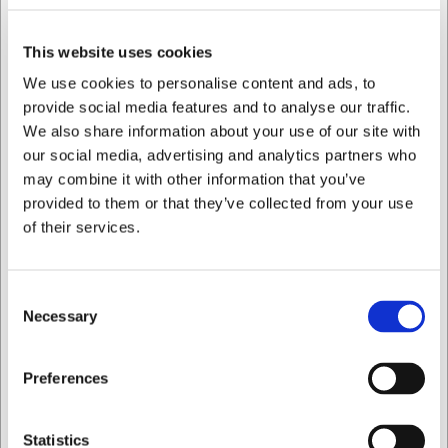
Underkoppen kan nemt kombineres med andre dele fra
Crafted-serien eller fungere som et smukt enkeltstående
This website uses cookies
element i din eksisterende porcelænssamling. Den er
We use cookies to personalise content and ads, to
særligt velegnet til hotel- og cateringbranchen på grund af
provide social media features and to analyse our traffic.
sin holdbarhed, men passer lige så godt ind i et privat
We also share information about your use of our site with
hjem, hvor kvalitet og æstetik værdsættes.
our social media, advertising and analytics partners who
• Fremstillet i holdbart premium porcelæn med unik reaktiv
may combine it with other information that you’ve
glasur
provided to them or that they’ve collected from your use
• Praktisk diameter på 15 cm, der passer til standard
of their services.
kopper og krus
• Tåler både opvaskemaskine og mikroovn for nem
vedligeholdelse
Consent
Du er altid velkommen til at kontakte vores kundeservice
Necessary
Selection
på
web@hwl.dk
for yderligere info.
FAQ
Jeg ønsker at handle som
Preferences
Kan jeg købe matchende kopper til denne underkop?
Privat
Erhverv
Ja, underkoppen er en del af Villeroy & Boch's Crafted-
Statistics