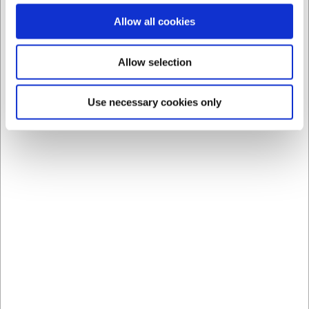
Allow all cookies
Se hele Villeroy & Boch-serien her
Allow selection
Bestsellers i Kopper og underkopper
Use necessary cookies only
LARSEN PRIS
8840930
Krus 30 cl Groovy
DKK 29,00
/ stk
DKK 23,20 ekskl. moms