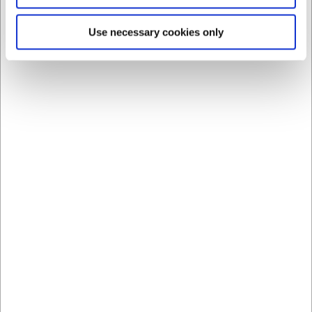
og en blød svamp for at bevare porcelænets finish og
glans længst muligt.
Use necessary cookies only
AI har hjulpet med teksten og derfor tages der forbehold
for fejl.
Købt sammen med
LARSEN PRIS
VB32721310
Stella Underkop 150 mm