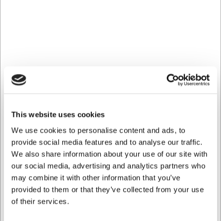
Tidløst design der skaber harmoni
Med Stella Hotel koppen får du et stykke porcelæn, der
tilfører et raffineret udtryk til enhver borddækning. Det
rene design passer naturligt ind i forskellige stilarter og
kan nemt kombineres med andet service. Den høje kvalitet
af Premium Bone porcelæn giver en luksuriøs
fornemmelse, der løfter hele serveringsoplevelsen og
signalerer omtanke for detaljen - hvad enten det er til
daglig brug eller særlige anledninger.
Tekniske detaljer der sikrer kvalitet
This website uses cookies
We use cookies to personalise content and ads, to
Villeroy & Boch har med denne kop skabt et produkt, hvor
provide social media features and to analyse our traffic.
hver detalje er gennemtænkt. Den vejer kun 140 gram,
We also share information about your use of our site with
hvilket gør den let at håndtere. Kapaciteten på 0,26 liter
giver den perfekte mængde til en god kop kaffe eller te.
our social media, advertising and analytics partners who
Materialet er Premium Bone porcelæn, som er kendt for sin
may combine it with other information that you’ve
styrke og elegance. Koppen tåler både opvaskemaskine
provided to them or that they’ve collected from your use
og mikroovn, hvilket gør den praktisk i daglig brug og
of their services.
sikrer lang levetid.