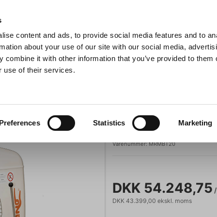
Anmeldelser
s
ise content and ads, to provide social media features and to an
iaster
Søg
rmation about your use of our site with our social media, advertis
 combine it with other information that you’ve provided to them o
 use of their services.
Gryder & Pander
Grill
Køkkenmaskiner
Kokketøj
T
Felino røremaskine 20 liter
Røremaskiner
Felino
Preferences
Statistics
Marketing
Felino røremaski
Varenummer:
MRMBT20
DKK 54.248,75
/
DKK 43.399,00 ekskl. moms