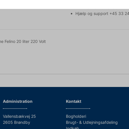
Køb online - byt nemt i butik
100% sikker nethandel
Hjælp og support +45 33 24
 Felino 20 liter 220 Volt
Administration
Kontakt
Vallensbækvej 25
Bogholderi
2605 Brøndby
Brugt- & Udlejningsafdeling
Indkøb