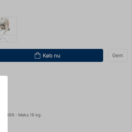
ter
Køb nu
Gem
ng
ver 499.- Maks 16 kg.
r