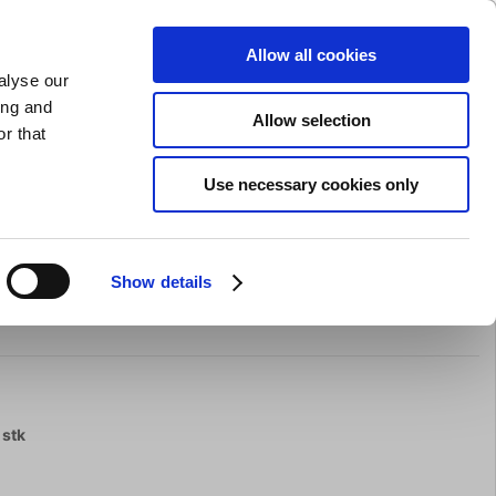
GAVEKORT
INSPIRATION
PRIVAT
ERHVERV
Allow all cookies
alyse our
Indkøbskurv (0)
Gratis levering ved DKK 499
LOG IND
ing and
Allow selection
r that
il servering
Barudstyr
Tilbud
Brands
Slibning
Use necessary cookies only
Show details
ne 20 liter
 stk