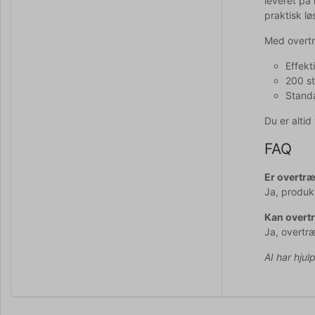
leveret på 
praktisk lø
Med overtræ
Effekt
200 st
Standa
Du er alti
FAQ
Er overtræ
Ja, produkt
Kan overtr
Ja, overtræ
AI har hjul