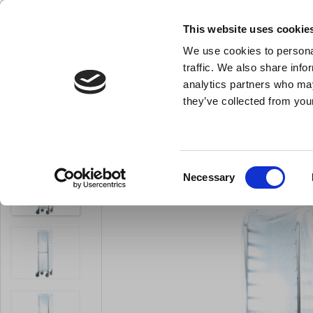
KLUB LARSEN TILMELDING
NY ERHVERVSKUNDE
This website uses cookie
We use cookies to personal
- Køkkenudstyr til professionelle og entus
traffic. We also share info
analytics partners who may
they’ve collected from your
Knive & Strygestål
Bageudstyr
Køkkenredskaber
Du er her:
Forside
Køkkenmaskiner og inventar
Inventar til stork
Consent
Necessary
Selection