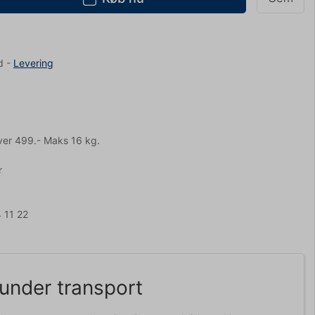
d
-
Levering
ver 499.- Maks 16 kg.
r
 11 22
 under transport