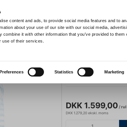
Anmeldelser
s
ise content and ads, to provide social media features and to an
iaster
Søg
rmation about your use of our site with our social media, advertis
 combine it with other information that you’ve provided to them o
 use of their services.
Gryder & Pander
Grill
Køkkenmaskiner
Kokketøj
T
Overtræk t.stikvogn 60x40 200 stk
økkener
Rullevogne og stikvogne
Overtræk t.sti
Preferences
Statistics
Marketing
Varenummer:
716762
DKK 1.599,00
/ rul
DKK 1.279,20 ekskl. moms