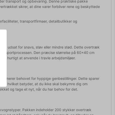
under transport og opbevaring. Denne praktiske pakke
Overtrækket sikrer, at dine varer forbliver rene og beskyttede
faciliteter, transportfirmaer, detailbutikker og
bliver udsat for snavs, støv eller mindre stød. Dette overtræk
e transportprocessen. Den præcise størrelse på 60x40 cm
 og hurtigt at anvende i travle arbejdsmiljøer.
minimerer behovet for hyppige genbestillinger. Dette sparer
rug, hvilket betyder, at du ikke skal bekymre dig om
ækket og tage et nyt, når du har behov for det.
tikvognstyper. Pakken indeholder 200 stykker overtræk