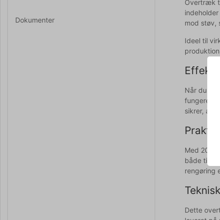
Overtræk t
indeholder 
Dokumenter
mod støv, 
Ideel til v
produktion
Effekti
Når du tran
fungerer s
sikrer, at 
Praktis
Med 200 st
både tid o
rengøring e
Teknisk
Dette over