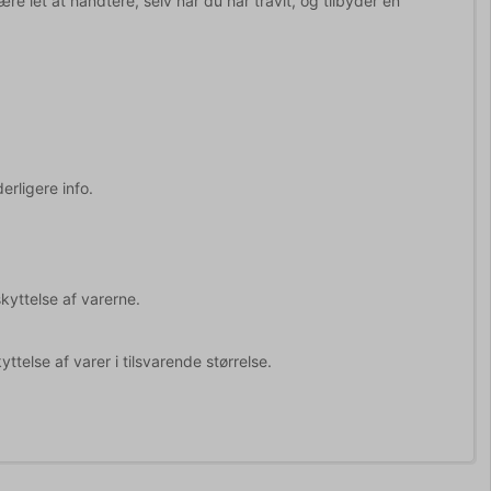
re let at håndtere, selv når du har travlt, og tilbyder en
erligere info.
kyttelse af varerne.
telse af varer i tilsvarende størrelse.