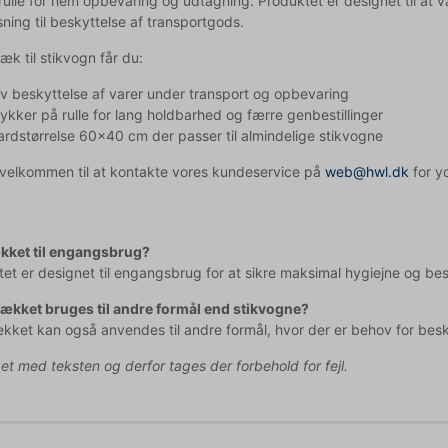
rulle for nem opbevaring og udtagning. Produktet er designet til at væ
sning til beskyttelse af transportgods.
k til stikvogn får du:
iv beskyttelse af varer under transport og opbevaring
ykker på rulle for lang holdbarhed og færre genbestillinger
rdstørrelse 60x40 cm der passer til almindelige stikvogne
d velkommen til at kontakte vores kundeservice på
web@hwl.dk
for yd
kket til engangsbrug?
et er designet til engangsbrug for at sikre maksimal hygiejne og bes
ækket bruges til andre formål end stikvogne?
kket kan også anvendes til andre formål, hvor der er behov for beskyt
pet med teksten og derfor tages der forbehold for fejl.