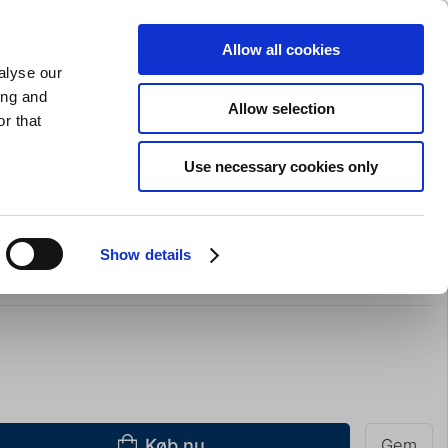
GAVEKORT
INSPIRATION
PRIVAT
ERHVERV
Allow all cookies
alyse our
Indkøbskurv (0)
Gratis levering ved DKK 499
LOG IND
ing and
Allow selection
r that
il servering
Barudstyr
Tilbud
Brands
Slibning
Use necessary cookies only
kvogn 60x40 200 stk
Show details
Køb nu
Gem