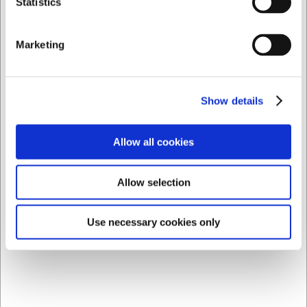
Statistics
Praktisk løsning der passer perfekt til GN2/1-
stikvogne
200 stk. på rulle for lang holdbarhed og nem
Marketing
opbevaring
Du er altid velkommen til at kontakte vores kundeservice
på
web@hwl.dk
for yderligere info.
Show details
Ofte stillede spørgsmål
Allow all cookies
Kan overtrækket bruges til andre størrelser end GN2/1?
Nej, dette overtræk er specifikt designet til GN2/1-
stikvogne for at sikre optimal pasform og beskyttelse.
Allow selection
Er overtrækket til engangsbrug?
Ja, overtrækket er beregnet til engangsbrug for at sikre
Use necessary cookies only
maksimal hygiejne ved hver anvendelse.
AI har hjulpet med teksten og derfor tages der forbehold
for fejl.