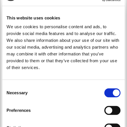
vigtigt ved transport gennem forskellige områder i
køkkenet eller ved længere tids opbevaring. Den enkle
anvendelse betyder, at personalet nemt kan integrere
This website uses cookies
brugen i deres daglige rutiner, hvilket forbedrer de
We use cookies to personalise content and ads, to
generelle hygiejnestandarder i dit køkken. Du får både
provide social media features and to analyse our traffic.
bedre fødevaresikkerhed og professionelt udseende
We also share information about your use of our site with
serveringsvogne.
our social media, advertising and analytics partners who
Tekniske specifikationer
may combine it with other information that you’ve
provided to them or that they’ve collected from your use
Dette produkt indeholder 200 stk. overtræk på rulle,
of their services.
specifikt designet til stikvogne i GN2/1-format.
Overtrækket er fremstillet af fødevaregodkendt materiale,
der er både slidstærkt og transparent for nem
identifikation af vognens indhold. Den praktiske rulleform
Consent
Necessary
gør opbevaring nem og sikrer, at du altid har et friskt
Selection
overtræk klar til brug.
Jeg ønsker at handle som
Med dette stikvognovertræk får du:
Preferences
Effektiv beskyttelse mod støv og kontaminering under
transport
Privat
Erhverv