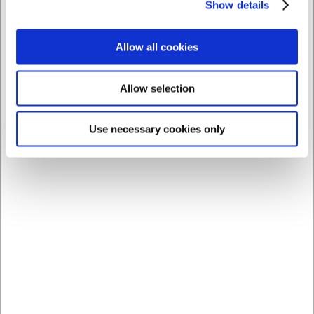
Show details
Allow all cookies
Allow selection
Use necessary cookies only
LARSEN PRIS
108021S39
160530
Sko Skechers str. 39
Piskeris 30 cm RF med
Uno Work Sort
forstærkning
DKK 949,00
DKK 249,00
/ par
/ stk
DKK 759,20 ekskl. moms
DKK 199,20 ekskl. moms
Køb nu
Køb nu
Ca. 4 på lager
- Levering:
Ca. +20 på lager
-
2-3 dage
Levering: 2-3 dage