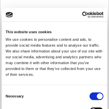
førsteprioritet. Konstruktionen eliminerer samlinger mellem
blad og håndtag, hvor bakterier ellers kunne samle sig.
Overfladen er modstandsdygtig over for fedt, snavs og
temperaturpåvirkninger, hvilket gør den let at holde ren.
Sikkerhed er indbygget i designet med et markant
fingerstop, der forhindrer hånden i at glide ned mod
This website uses cookies
æggen, samt en bred tommelfingerstøtte, der giver et
We use cookies to personalise content and ads, to
stabilt greb selv under våde arbejdsforhold.
provide social media features and to analyse our traffic.
Tekniske specifikationer og
We also share information about your use of our site with
vedligeholdelse
our social media, advertising and analytics partners who
may combine it with other information that you’ve
Med en samlet længde på 345 mm og en vægt på 288
provided to them or that they’ve collected from your use
gram ligger kniven perfekt i hånden uden at føles tung ved
of their services.
længerevarende brug. For at bevare knivens kvalitet
anbefales håndvask umiddelbart efter brug, da den ikke
tåler opvaskemaskine. Tør den grundigt med en blød klud
Consent
efter rengøring for at sikre lang levetid. Skulle kniven med
Necessary
Selection
tiden miste sin skarphed, tilbyder HW Larsen professionel
slibning.