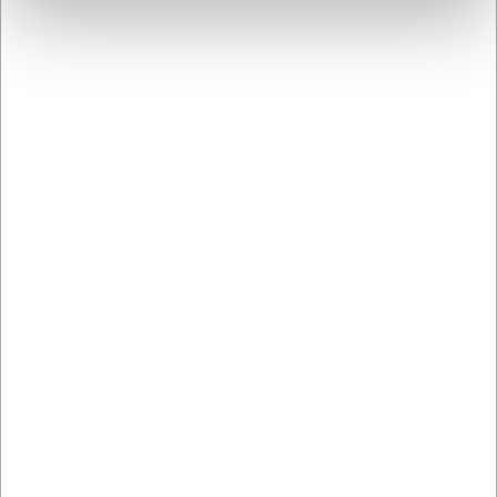
56° HRC betyder sjældnere slibning end ved
konventionelle knive. Brug et slibestål regelmæssigt.
AI har hjulpet med teksten og derfor tages der forbehold
for fejl.
Købt sammen med
166600
298013
Santokukniv, 19 cm,
Filetkniv, 13 cm, F. Dick
Arcos Nordika
ErgoGrip, fleksibel