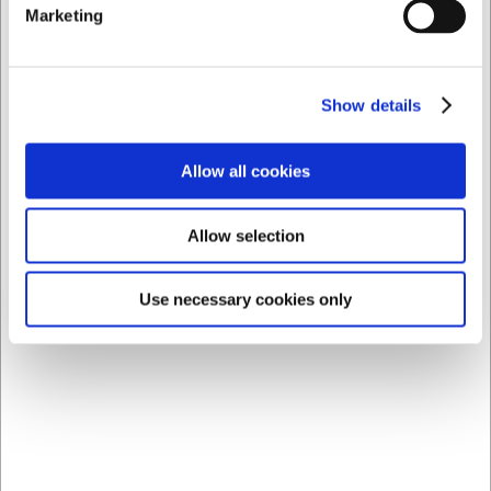
Ja, for at anvende sous vide-metoden korrekt skal du
Marketing
bruge vakuumposer og helst en vakuumpakker for at
forsegle maden før tilberedning i vandbad.
AI har hjulpet med teksten og derfor tages der forbehold
Show details
for fejl.
Allow all cookies
Købt sammen med
Allow selection
Use necessary cookies only
21554
21556
Condibøtte 1,15 liter -
Condibøtte låg -
129x129x109 mm uden
129x129 mm