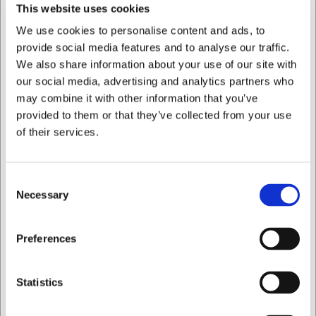
This website uses cookies
Med denne sous vide cirkulator får du:
We use cookies to personalise content and ads, to
Præcis temperaturkontrol fra 20-90°C for perfekte
provide social media features and to analyse our traffic.
resultater hver gang
Kraftfuld 1200W motor med cirkulation på 8,5
We also share information about your use of our site with
liter/minut for jævn varmefordeling
our social media, advertising and analytics partners who
Holdbart design i rustfrit stål med IPX7-beskyttelse
may combine it with other information that you’ve
for lang levetid
provided to them or that they’ve collected from your use
of their services.
Du er altid velkommen til at kontakte vores kundeservice
på
web@hwl.dk
for yderligere info.
Ofte stillede spørgsmål
Consent
Necessary
Selection
Hvilke beholdere kan jeg bruge sammen med sous vide
cirkulatoren?
Jeg ønsker at handle som
Du kan bruge enhver varmebestandig beholder med
Preferences
tilstrækkelig dybde, såsom gryder eller plastbeholdere,
der kan rumme op til 15 liter vand.
Privat
Erhverv
Statistics
Skal jeg bruge særligt udstyr sammen med
cirkulatoren?