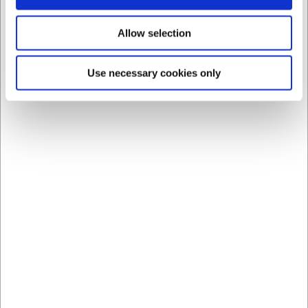
113525
113535
Allow selection
Fadskraber m.
Fadskraber m.
plasthåndtag 25 cm 110
plasthåndtag 35 cm
gra
Use necessary cookies only
DKK 109,00
DKK 129,00
/ stk
/ stk
DKK 87,20 ekskl. moms
DKK 103,20 ekskl. moms
Køb nu
Køb nu
Ca. +20 på lager
-
Ca. +20 på lager
-
Levering: 2-3 dage
Levering: 2-3 dage
Bestsellers i Spiseskeer, teskeer og