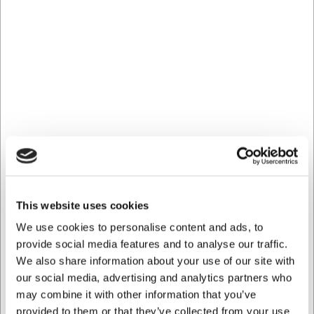
kombineres med andet bestik uden at skabe stilbrud.
Tekniske specifikationer
Skeerne kommer i en pakke med 12 stk., hvilket gør dem
til et økonomisk valg for både private og professionelle
køkkener. De er fremstillet af rustfrit 18/0 kromstål, har en
længde på 182 mm og vejer 30 gram pr. stk. Serien
hedder Økonomi, hvilket afspejler det gode forhold mellem
pris og kvalitet.
Fordele ved Picard & Wielpütz spiseskeer: - Fremstillet i
holdbart 18/0 kromstål der sikrer lang levetid - Tåler
opvaskemaskine for nem vedligeholdelse - Leveres i
This website uses cookies
pakke med 12 stk. - praktisk til både hverdag og
selskaber
We use cookies to personalise content and ads, to
provide social media features and to analyse our traffic.
Du er altid velkommen til at kontakte vores kundeservice
We also share information about your use of our site with
på
web@hwl.dk
for yderligere info.
our social media, advertising and analytics partners who
Ofte stillede spørgsmål
may combine it with other information that you’ve
provided to them or that they’ve collected from your use