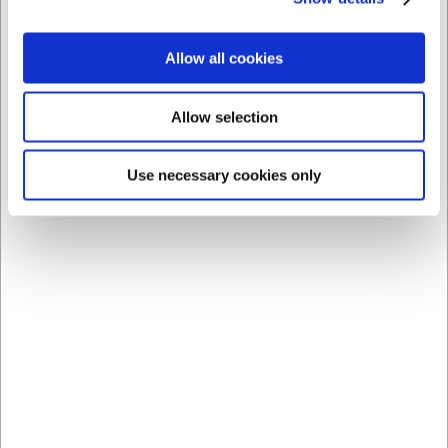
Spar 25%
Spar 25%
Allow all cookies
Allow selection
174112
174116
Use necessary cookies only
Tools Gaffel fra Picard &
Tools Bordkniv Massiv
Wielputz
fra Picard & Wielp
Før DKK 59,00
Før DKK 59,00
DKK 44,25
DKK 44,25
/ stk
/ stk
DKK 35,40 ekskl. moms
DKK 35,40 ekskl. moms
Køb nu
Køb nu
Ca. +20 på lager
-
Ca. +20 på lager
-
Levering: 2-3 dage
Levering: 2-3 dage