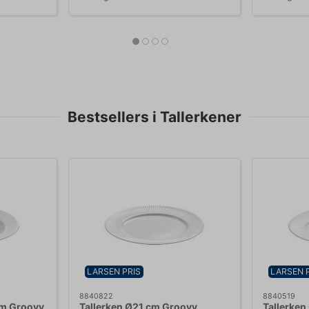
Bestsellers i Tallerkener
LARSEN PRIS
LARSEN 
8840822
8840519
cm Groovy
Tallerken Ø21 cm Groovy
Tallerken