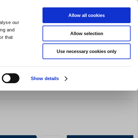
GAVEKORT
INSPIRATION
PRIVAT
ERHVERV
Allow all cookies
alyse our
Indkøbskurv (0)
Gratis levering ved DKK 499
LOG IND
ing and
Allow selection
r that
il servering
Barudstyr
Tilbud
Brands
Slibning
Use necessary cookies only
Show details
Tallerken Ø27,5 cm