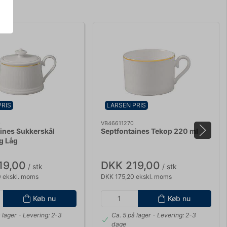
PRIS
LARSEN PRIS
0
VB46611270
ines Sukkerskål
Septfontaines Tekop 220 ml
g Låg
19,00
DKK 219,00
/ stk
/ stk
 ekskl. moms
DKK 175,20 ekskl. moms
Køb nu
Køb nu
 lager
- Levering: 2-3
Ca. 5 på lager
- Levering: 2-3
dage