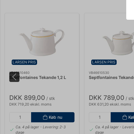
LARSEN PRIS
LARSEN PRIS
VB46610460
VB46610530
Septfontaines Tekande 1,2 L
Septfontaines Tekand
DKK 899,00
DKK 789,00
/ stk
/ st
DKK 719,20 ekskl. moms
DKK 631,20 ekskl. moms
Køb nu
Kø
Ca. 4 på lager
- Levering: 2-3
Ca. 4 på lager
- Leveri
dage
dage