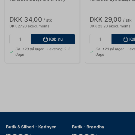
DKK 34,00
DKK 29,00
/ stk
/ stk
DKK 27,20 ekskl. moms
DKK 23,20 ekskl. moms
Køb nu
Kø
Ca. +20 på lager
- Levering: 2-3
Ca. +20 på lager
- Leve
dage
dage
Butik & Sliberi - Kødbyen
Butik - Brøndby