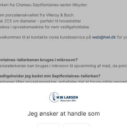
erken fra Chateau Septfontaines-serien tilbyder:
m porcelænskvalitet fra Villeroy & Boch
sk 27,5 cm diameter - perfekt til hovedretter
skes i opvaskemaskine for nem vedligeholdelse
d velkommen til at kontakte vores kundeservice på
web@hwl.dk
for yd
ontaines-tallerkenen bruges i mikroovn?
ænstallerkenen kan bruges i mikroovn til opvarmning af mad, da porc
dligeholder jeg bedst min Septfontaines-tallerken?
lerkenen tåler opvaskemaskine, anbefales det at bruge milde rengør
flot i længere tid.
pet med teksten og derfor tages der forbehold for fejl.
Jeg ønsker at handle som
Købt sammen med