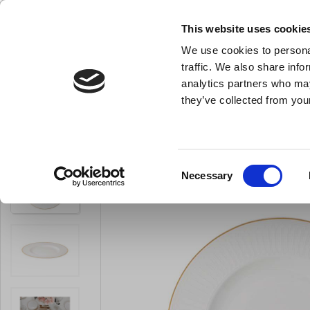
KLUB LARSEN TILMELDING
NY ERHVERVSKUNDE
This website uses cookie
We use cookies to personal
- Køkkenudstyr til professionelle og entus
traffic. We also share info
analytics partners who may
they’ve collected from your
Knive & Strygestål
Bageudstyr
Køkkenredskaber
Septfontaines Ta
Du er her:
Forside
Til servering
Tallerkener
Consent
Necessary
LARSEN PRIS
Selection