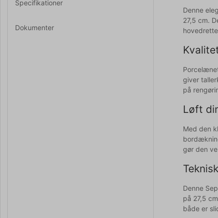
Specifikationer
Denne elega
27,5 cm. De
Dokumenter
hovedrette
Kvalite
Porcelænet 
giver tall
på rengøri
Løft d
Med den kl
bordækning
gør den vel
Teknisk
Denne Sept
på 27,5 cm
både er sl