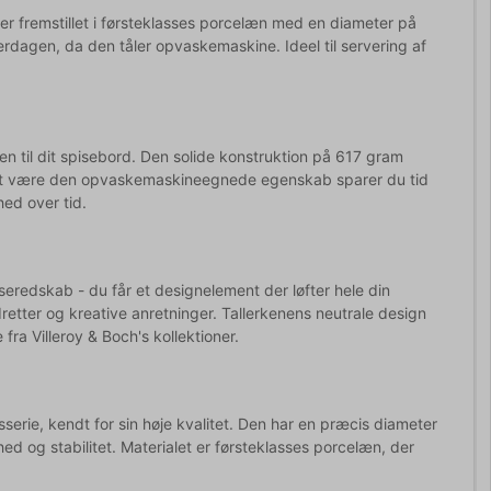
 er fremstillet i førsteklasses porcelæn med en diameter på
erdagen, da den tåler opvaskemaskine. Ideel til servering af
ken til dit spisebord. Den solide konstruktion på 617 gram
akket være den opvaskemaskineegnede egenskab sparer du tid
ed over tid.
seredskab - du får et designelement der løfter hele din
tter og kreative anretninger. Tallerkenens neutrale design
ra Villeroy & Boch's kollektioner.
erie, kendt for sin høje kvalitet. Den har en præcis diameter
d og stabilitet. Materialet er førsteklasses porcelæn, der