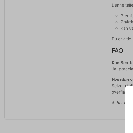
Denne tall
Premiu
Prakti
Kan va
Du er alti
FAQ
Kan Septf
Ja, porcel
Hvordan ve
Selvom tal
overfladen 
AI har hjul