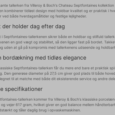
nte tallerken fra Villeroy & Boch's Chateau Septfontaines kollektion
n kombinerer tidløst design med holdbar kvalitet og er praktisk i hv
r ved både hverdagsmåltider og festlige lejligheder.
t der holder dag efter dag
i Septfontaines-tallerkenen sikrer både en holdbar og stilfuld taller
erkenen en god vægt og stabilitet, så den ligger fast på bordet. T
ng uden at gå på kompromis med tallerkenens udseende og holdbarh
in bordækning med tidløs elegance
assiske Septfontaines-tallerken får du mere end bare et praktisk spi
. Den generøse diameter på 27,5 cm giver god plads til både hovedre
egnet til at matche med både dit eksisterende service og andre dele f
e specifikationer
fontaines-tallerken kommer fra Villeroy & Boch's klassiske porcelænss
 og vejer 617 gram, hvilket giver en god balance mellem håndterbarhe
idstærkt og tåler daglig brug i opvaskemaskinen.