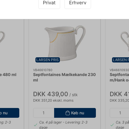
Privat
Erhverv
LARSEN PRIS
LARSEN 
VB46610780
VB4661093
e 480 ml
Septfontaines Mælkekande 230
Septfonta
ml
m/Hank o
DKK 439,00
DKK 4
k
/ stk
DKK 351,20 ekskl. moms
DKK 335,20
b nu
Køb nu
ng: 2-3
Ca. 4 på lager
- Levering: 2-3
Ca. 3 på
dage
dage