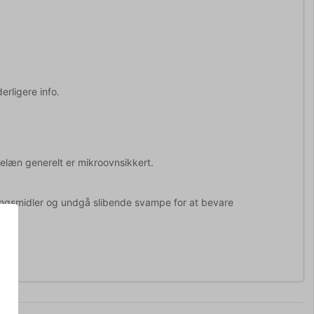
erligere info.
elæn generelt er mikroovnsikkert.
ingsmidler og undgå slibende svampe for at bevare