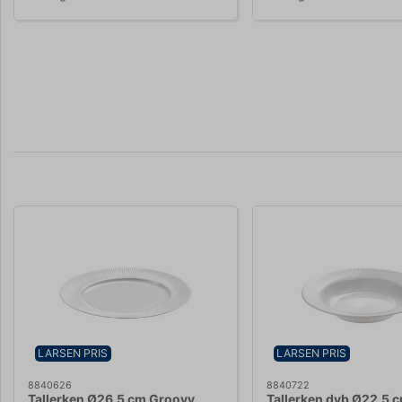
LARSEN PRIS
LARSEN PRIS
8840626
8840722
Tallerken Ø26,5 cm Groovy
Tallerken dyb Ø22,5 