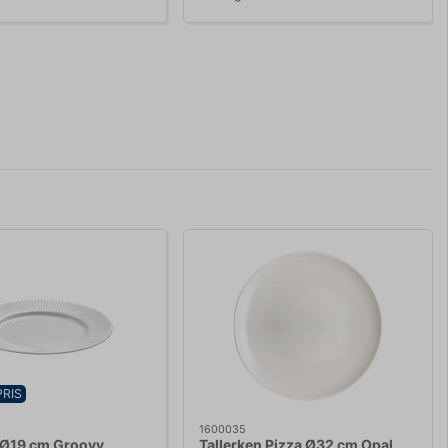
PRIS
1600035
 Ø19 cm Groovy
Tallerken Pizza Ø32 cm Opal