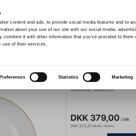
Anmeldelser
s
ise content and ads, to provide social media features and to an
iaster
Søg
rmation about your use of our site with our social media, advertis
 combine it with other information that you’ve provided to them o
 use of their services.
Gryder & Pander
Grill
Køkkenmaskiner
Kokketøj
T
llerken Ø27,5 cm
Villeroy & Boch
Preferences
Statistics
Marketing
Septfontaines 
Varenummer:
VB46612630
DKK 379,00
/ stk
DKK 303,20 ekskl. moms