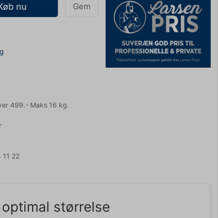
Køb nu
Gem
ng
ver 499.- Maks 16 kg.
r
 11 22
optimal størrelse