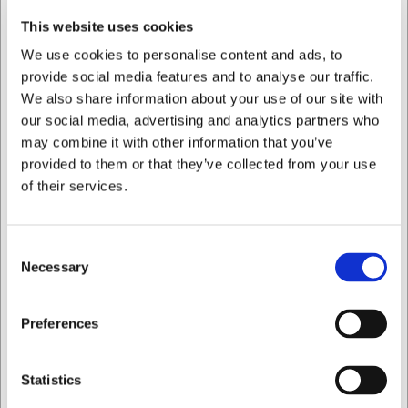
670 gram har tallerkenen en god størrelse til hovedretter.
This website uses cookies
Den er designet med fokus på både æstetik og
funktionalitet, så den passer ind i både traditionelle og
We use cookies to personalise content and ads, to
moderne indretninger.
provide social media features and to analyse our traffic.
We also share information about your use of our site with
Nøglefunktioner:
our social media, advertising and analytics partners who
• Fremstillet af holdbart porcelæn i høj kvalitet
may combine it with other information that you’ve
• Generøs diameter på 29 cm, perfekt til hovedretter
provided to them or that they’ve collected from your use
• Tåler opvaskemaskine for nem rengøring
of their services.
Du er altid velkommen til at kontakte vores kundeservice
på
web@hwl.dk
for yderligere info.
Consent
Ofte stillede spørgsmål
Necessary
Selection
Kan tallerkenen bruges i mikroovn?
Ja, porcelænstallerkenen kan bruges i mikroovn, hvilket
Jeg ønsker at handle som
Preferences
gør den velegnet til både servering og opvarmning af
mad.
Privat
Erhverv
Statistics
Hvordan vedligeholder jeg bedst min Septfontaines
tallerken?