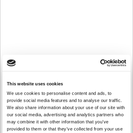
La Scala tallerkenen fra Villeroy & Boch er fremstillet i hvidt
premiumporcelæn med et smukt reliefdesign, der forener
klassisk elegance og moderne stil. Med en diameter på 24
cm og en solid konstruktion på 520 gram giver denne
flade tallerken både stabilitet og et professionelt udtryk til
enhver servering.
Ideel til servering af hovedretter i restauranter, hoteller
eller ved særlige anledninger i hjemmet.
Holdbart design med praktiske fordele
Det hvide porcelæn fremhæver maden og giver et rent,
This website uses cookies
professionelt udtryk til dine serveringer. Tallerkenens
reliefdesign tilfører et subtilt designelement, der løfter
We use cookies to personalise content and ads, to
bordets visuelle udtryk uden at konkurrere med madens
provide social media features and to analyse our traffic.
præsentation. Den flade form med 24 cm diameter giver
We also share information about your use of our site with
god plads til både hovedretter og forretter med kreativ
our social media, advertising and analytics partners who
anretning.
may combine it with other information that you’ve
Professionel kvalitet til daglig brug
provided to them or that they’ve collected from your use