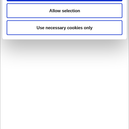
Du er altid velkommen til at kontakte vores kundeservice
Allow selection
på
web@hwl.dk
for yderligere info.
FAQ
Use necessary cookies only
Kan La Scala-tallerkenen stables?
Ja, La Scala-tallerkenerne er designet til at kunne stables,
hvilket sparer plads ved opbevaring i både professionelle
og private køkkener.
Hvordan vedligeholder jeg bedst mine La Scala-
tallerkener?
La Scala-tallerkenerne kan vaskes i opvaskemaskine. For
at bevare det smukke udseende længst muligt anbefales
det at undgå slibende rengøringsmidler, der kan ridse
porcelænet.
AI har hjulpet med teksten og derfor tages der forbehold
for fejl.