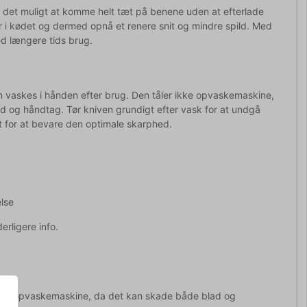
gør det muligt at komme helt tæt på benene uden at efterlade
njer i kødet og dermed opnå et renere snit og mindre spild. Med
ed længere tids brug.
n vaskes i hånden efter brug. Den tåler ikke opvaskemaskine,
 og håndtag. Tør kniven grundigt efter vask for at undgå
t for at bevare den optimale skarphed.
else
erligere info.
dgå opvaskemaskine, da det kan skade både blad og