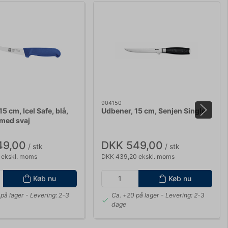
904150
5 cm, Icel Safe, blå,
Udbener, 15 cm, Senjen Single
 med svaj
49,00
DKK 549,00
/ stk
/ stk
 ekskl. moms
DKK 439,20 ekskl. moms
Køb nu
Køb nu
på lager
- Levering: 2-3
Ca. +20 på lager
- Levering: 2-3
dage