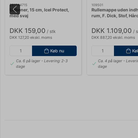
281244715
109501
Udbener, 15 cm, Icel Protect,
Rullemappe uden indh
med svaj
rum, F. Dick, Stof, Hår
DKK 159,00
DKK 1.109,00
/ stk
/ s
DKK 127,20 ekskl. moms
DKK 887,20 ekskl. moms
Køb nu
Kø
Ca. 6 på lager
- Levering: 2-3
Ca. 4 på lager
- Leveri
dage
dage