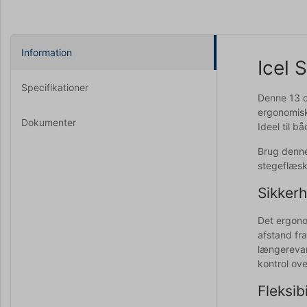
Information
Icel 
Specifikationer
Denne 13 cm
ergonomiske
Dokumenter
Ideel til 
Brug denne 
stegeflæsk
Sikkerh
Det ergonom
afstand fra
længerevar
kontrol ov
Fleksib