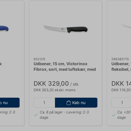
652315
286385715
k
Udbener, 15 cm, Victorinox
Udbener, 1
Fibrox, sort, med luftskær, med
fleksibel,
svaj
DKK 329,00
DKK 1
/ stk
DKK 263,20 ekskl. moms
DKK 119,20
b nu
Køb nu
ring: 2-3
Ca. 8 på lager
- Levering: 2-3
Ca. +20 
dage
dage