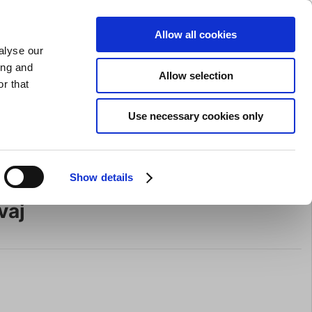
GAVEKORT
INSPIRATION
PRIVAT
ERHVERV
Allow all cookies
alyse our
Indkøbskurv (0)
Gratis levering ved DKK 499
LOG IND
ing and
Allow selection
r that
il servering
Barudstyr
Tilbud
Brands
Slibning
Use necessary cookies only
Show details
Icel Safe, blå, fleksibel, med
vaj