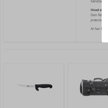
håndtag.
Hvad er fo
Den fleksi
præcise sni
AI har hjul