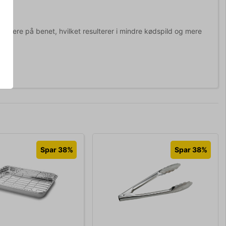
ættere på benet, hvilket resulterer i mindre kødspild og mere
Spar 38%
Spar 38%