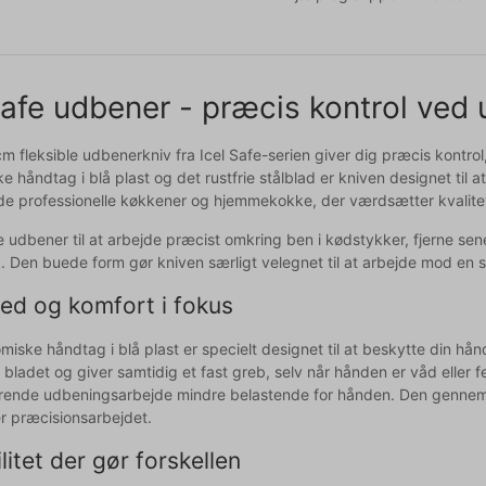
Safe udbener - præcis kontrol ved
 fleksible udbenerkniv fra Icel Safe-serien giver dig præcis kontrol,
 håndtag i blå plast og det rustfrie stålblad er kniven designet til 
både professionelle køkkener og hjemmekokke, der værdsætter kvalite
udbener til at arbejde præcist omkring ben i kødstykker, fjerne sener
. Den buede form gør kniven særligt velegnet til at arbejde mod en
ed og komfort i fokus
iske håndtag i blå plast er specielt designet til at beskytte din hå
 bladet og giver samtidig et fast greb, selv når hånden er våd eller 
ende udbeningsarbejde mindre belastende for hånden. Den gennemt
er præcisionsarbejdet.
ilitet der gør forskellen