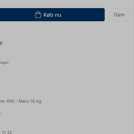
Køb nu
Gem
ng
 lager
ver 499.- Maks 16 kg.
r
 11 22