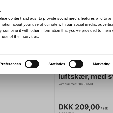
Anmeldelser
s
ise content and ads, to provide social media features and to an
iaster
Søg
rmation about your use of our site with our social media, advertis
 combine it with other information that you’ve provided to them o
 use of their services.
Gryder & Pander
Grill
Køkkenmaskiner
Kokketøj
T
cm, Icel Safe, blå, fleksibel, med luftskær, med svaj
Icel
Preferences
Statistics
Marketing
Udbener, 13 cm, 
luftskær, med s
Varenummer:
286386513
DKK 209,00
/ stk