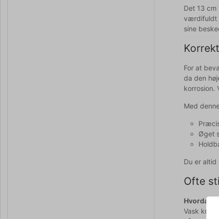
Det 13 cm l
værdifuldt 
sine beske
Korrekt
For at bev
da den høj
korrosion.
Med denne 
Præcis
Øget 
Holdba
Du er alti
Ofte st
Hvordan v
Vask knive