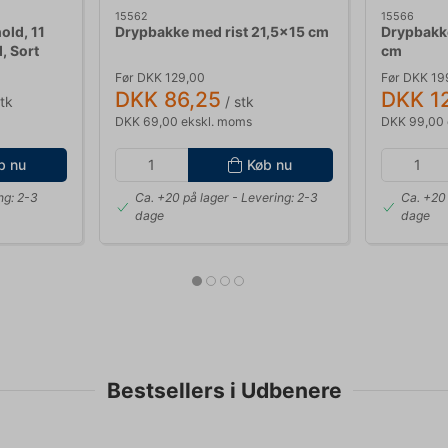
15562
15566
old, 11
Drypbakke med rist 21,5x15 cm
Drypbakk
d, Sort
cm
Før DKK 129,00
Før DKK 19
DKK 86,25
DKK 1
tk
/ stk
DKK 69,00 ekskl. moms
DKK 99,00 
b nu
Køb nu
ng: 2-3
Ca. +20 på lager
- Levering: 2-3
Ca. +20 
dage
dage
Bestsellers i Udbenere