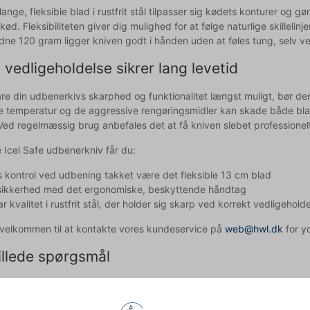
ange, fleksible blad i rustfrit stål tilpasser sig kødets konturer og 
kød. Fleksibiliteten giver dig mulighed for at følge naturlige skilleli
dne 120 gram ligger kniven godt i hånden uden at føles tung, selv v
 vedligeholdelse sikrer lang levetid
are din udbenerkivs skarphed og funktionalitet længst muligt, bør de
e temperatur og de aggressive rengøringsmidler kan skade både blad
 Ved regelmæssig brug anbefales det at få kniven slebet professionel
Icel Safe udbenerkniv får du:
 kontrol ved udbening takket være det fleksible 13 cm blad
sikkerhed med det ergonomiske, beskyttende håndtag
r kvalitet i rustfrit stål, der holder sig skarp ved korrekt vedligehold
d velkommen til at kontakte vores kundeservice på
web@hwl.dk
for yd
illede spørgsmål
edligeholder jeg min udbenerkniv bedst?
n i hånden med mildt sæbevand og tør den grundigt efter brug. Un