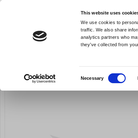
KLUB LARSEN TILMELDING
NY ERHVERVSKUNDE
This website uses cookie
We use cookies to personal
- Køkkenudstyr til professionelle og entus
traffic. We also share info
analytics partners who may
they’ve collected from your
Knive & Strygestål
Bageudstyr
Køkkenredskaber
Udbener, 13 
Du er her:
Forside
Knive og strygestål
Udbenere
Consent
Necessary
Selection