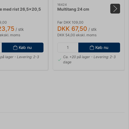
16424
e med rist 26,5x20,5
Multitang 24 cm
9,00
Før DKK 109,00
23,75
DKK 67,50
/ stk
/ stk
ekskl. moms
DKK 54,00 ekskl. moms
Køb nu
Køb nu
på lager
- Levering: 2-3
Ca. +20 på lager
- Levering: 2-3
dage