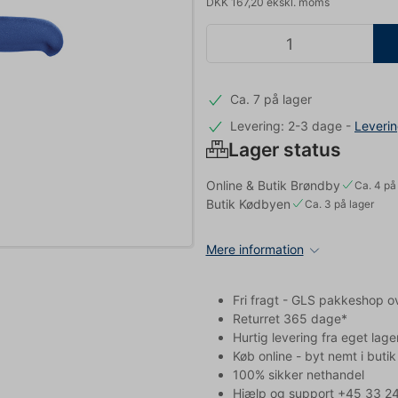
DKK 167,20 ekskl. moms
Ca. 7 på lager
Levering: 2-3 dage
-
Leveri
Lager status
Online & Butik Brøndby
Ca. 4 på
Butik Kødbyen
Ca. 3 på lager
Mere information
Fri fragt - GLS pakkeshop o
Returret 365 dage*
Hurtig levering fra eget lage
Køb online - byt nemt i butik
100% sikker nethandel
Hjælp og support +45 33 24