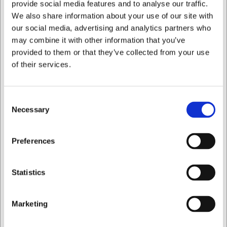
provide social media features and to analyse our traffic.
brede blad
We also share information about your use of our site with
Behageligt greb med det elegante rosentræshåndtag
Holdbar kvalitet med rustfrit stål og en hårdhed på 55
our social media, advertising and analytics partners who
HRC
may combine it with other information that you’ve
provided to them or that they’ve collected from your use
Du er altid velkommen til at kontakte vores kundeservice
of their services.
på
web@hwl.dk
for yderligere info.
Ofte stillede spørgsmål
Consent
Hvordan vedligeholder jeg bedst rosentræshåndtaget?
Necessary
Selection
Behandl håndtaget med en smule madolie eller
specialvoks til træhåndtag et par gange om året for at
Jeg ønsker at handle som
bevare træets naturlige skønhed og modstandsdygtighed.
Preferences
Kan jeg bruge kniven til andet end udbenering?
Privat
Erhverv
Ja, kniven er også velegnet til præcis udskæring af kød og
Statistics
fjernelse af fedt, men den er specialdesignet til at være
mest funktionel ved udbenering.
Marketing
AI har hjulpet med teksten og derfor tages der forbehold
for fejl.