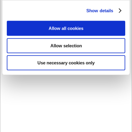
Show details
Købt sammen med
Allow all cookies
Allow selection
Use necessary cookies only
233305013
Pyntekniv, 13 cm, Icel
Tradicao, træskæfte
DKK 149,00
/ stk
DKK 119,20 ekskl. moms
Køb nu