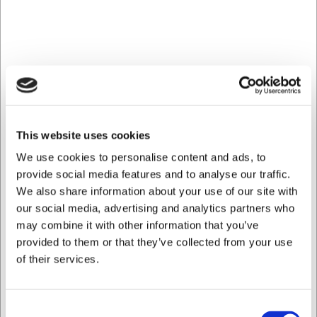
Ideel til restauranter, hoteller, cateringvirksomheder og
kantiner, hvor professionel servering med forvarmede
tallerkener er afgørende for gæsteoplevelsen.
To separate varmezoner giver
fleksibilitet
Med to individuelt kontrollerbare varmezoner kan du holde
op til 40 tallerkener i hver zone - samlet 80 tallerkener
This website uses cookies
med en diameter på op til 30 cm. Dette giver dig mulighed
We use cookies to personalise content and ads, to
for at varme forskellige sæt tallerkener samtidigt eller
tænde kun den ene side ved mindre behov. Temperaturen
provide social media features and to analyse our traffic.
kan justeres præcist mellem 30°C og 80°C, så du altid
We also share information about your use of our site with
rammer den rette serveringstemperatur. En tydelig
our social media, advertising and analytics partners who
advarselslampe indikerer, når tallerkenerne har nået den
may combine it with other information that you’ve
ønskede temperatur.
provided to them or that they’ve collected from your use
Praktisk mobilitet og holdbar
of their services.
konstruktion
Consent
Tallerkenvarmeren er monteret på fire hjul, hvoraf to er