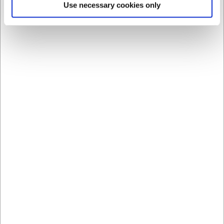
Use necessary cookies only
Kontakt kundeservice her >>
Ekstra lang returret
Vi er stolte af at tilbyde 365 dages returret i tilfælde af, at den
vare, du har købt hos os ikke lever op til forventningerne.
H.W. Larsen - vi har din ryg
Produkterne i denne sektion er blot nogle af mange
kvalitetsprodukter, du finder hos H.W. Larsen. Vi tilbyder et
bredt udvalg af lækre kvalitetsprodukter til køkkenet,
madlavningen og middagsbordet. Vores udvalg byder blandt
andet på et assorteret udbud af kvalitetsknive både til
professionelle og private samt fx gryder og pander, service,
køkkenmaskiner og udstyr til diverse maskiner.
Desuden kan du få slebet dine sakse, knive og andre skærende
redskaber professionelt på vores sliberi, der er beliggende i
Kødbyen i København.
Se mere om slibning her >>