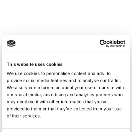
DKK 858,75
DKK 731,25
/ stk
/ stk
DKK 687,00 ekskl. moms
DKK 585,00 ekskl. moms
Køb nu
Køb nu
Bestillingsvare
- Levering:
Bestillingsvare
- Levering:
Forvent leveringstid
Forvent leveringstid
This website uses cookies
We use cookies to personalise content and ads, to
provide social media features and to analyse our traffic.
We also share information about your use of our site with
LARSEN PRIS
LARSEN PRIS
our social media, advertising and analytics partners who
104556
100179
may combine it with other information that you’ve
Zederkof Torino
Zederkof Ellis cafébænk
provided to them or that they’ve collected from your use
understel i støbejern
m. armlæn i flet
of their services.
DKK 785,00
DKK 2.867,50
/ stk
/ stk
DKK 628,00 ekskl. moms
DKK 2.294,00 ekskl. moms