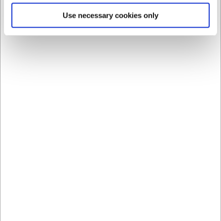
Køb nu
Køb nu
Use necessary cookies only
Bestillingsvare
- Levering:
Bestillingsvare
- Levering:
Forvent leveringstid
Forvent leveringstid
Viser 1 til 14 af 14
40
Borde og stole – funktionelle møbler
til enhver indretning
Møbler som borde og stole er en vigtig del af enhver indretning
– både indendørs og udendørs. De skaber rammerne for alt fra
måltider og arbejde til afslapning og sociale oplevelser.
Uanset om du indretter en restaurant, café, terrasse eller dit
eget hjem, er det afgørende at vælge møbler, der kombinerer
komfort, funktionalitet og design.
At vælge de rigtige møbler