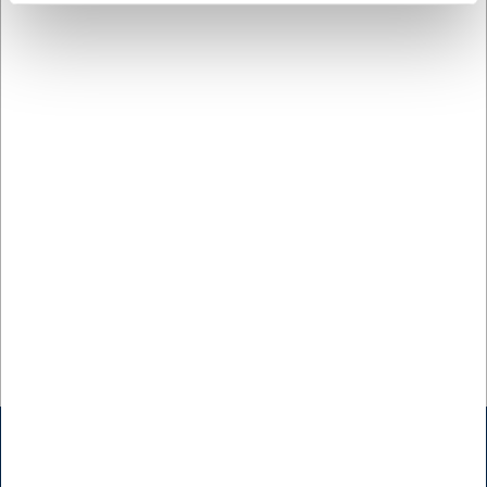
Du er altid velkommen til at kontakte vores kundeservice
på
web@hwl.dk
for yderligere info.
Ofte stillede spørgsmål
Skal stikvognen samles ved levering?
Ja, vognen leveres som "Flat Pack" og skal samles. Dette
gør den lettere at transportere og enkel at montere på
stedet.
Hvor mange bakker kan vognen holde?
Vognen har plads til 7 bakker i størrelsen 45,5 x 35,5 cm
med en afstand på 13 cm mellem skinnerne.
AI har hjulpet med teksten og derfor tages der forbehold
for fejl.
Kontakt