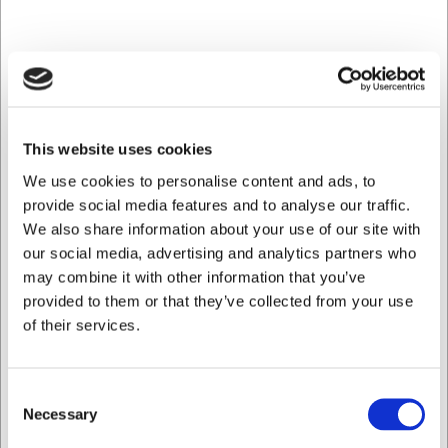
ideel til daglig brug.
Ideel til restauranter, kantiner, hoteller og caféer, hvor
effektiv transport af bakker er afgørende for en smidig
arbejdsgang.
Gennemtænkt design for
This website uses cookies
professionelle køkkener
We use cookies to personalise content and ads, to
provide social media features and to analyse our traffic.
Den praktiske afstand på 13 cm mellem skinnerne sikrer
nem håndtering af bakker i en travl hverdag. Vognens
We also share information about your use of our site with
konstruktion med stødabsorberende beskyttelse
our social media, advertising and analytics partners who
forhindrer skader på både vognen selv og omgivelserne,
may combine it with other information that you’ve
hvilket forlænger levetiden betydeligt. De fire drejelige hjul
provided to them or that they’ve collected from your use
giver optimal manøvredygtighed, selv i trange omgivelser,
of their services.
mens bremsefunktionen på to af hjulene sikrer stabilitet
under af- og pålæsning.
Praktiske fordele i hverdagen
Consent
Necessary
Selection
Med denne stikvogn kan du transportere op til 7 bakker