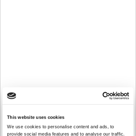
borddækninger. Teskeens længde på 144 mm er
omhyggeligt designet til at skabe balance og komfort
under brug, samtidig med at den harmonerer visuelt med
resten af Victor-serien.
Praktisk i hverdagen
Denne teske er udviklet med fokus på brugervenlighed i
den travle hverdag. Den tåler opvaskemaskine, hvilket
sparer tid på rengøring uden at gå på kompromis med
kvaliteten. Det rustfrie stål bibeholder sin glans selv efter
mange maskinopvaske, og materialet er både hygiejnisk
og vedligeholdelsesfrit.
Vigtigste fordele ved Victor tesken:
Fremstillet af slidstærkt 18/10 rustfrit stål der modstår
dagligt brug
Moderne design med rene linjer der passer til enhver
This website uses cookies
borddækning
We use cookies to personalise content and ads, to
Praktisk vedligeholdelse - tåler opvaskemaskine
provide social media features and to analyse our traffic.