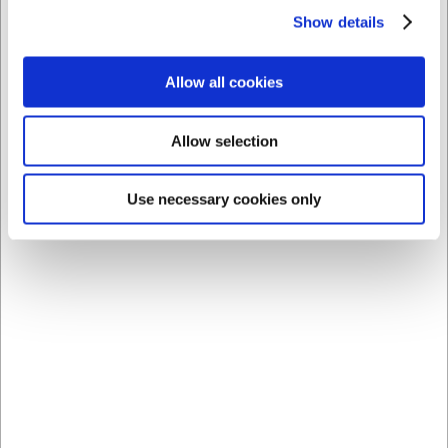
Show details
Allow all cookies
Spar 13%
Spar 10%
Allow selection
Use necessary cookies only
VB63500050
VB63500065
Victor Gaffel rustfrit stål
Victor Kniv MB rustfrit
(18/10) 205 mm
stål (18/10) 225 mm
Før DKK 52,00
Før DKK 72,00
DKK 45,00
DKK 65,00
/ stk
/ stk
DKK 36,00 ekskl. moms
DKK 52,00 ekskl. moms
Køb nu
Køb nu
Ca. +20 på lager
-
Ca. +20 på lager
-
Levering: 2-3 dage
Levering: 2-3 dage