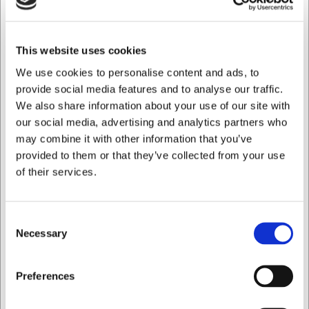
Betydeligt forlænget holdbarhed på dine fødevarer
Mulighed for at optimere madlavning med sous vide-
metoden
En kompakt og let maskine, der passer ind i ethvert
This website uses cookies
køkken
We use cookies to personalise content and ads, to
Du er altid velkommen til at kontakte vores kundeservice
provide social media features and to analyse our traffic.
på
web@hwl.dk
for yderligere info.
We also share information about your use of our site with
our social media, advertising and analytics partners who
Ofte stillede spørgsmål
may combine it with other information that you’ve
provided to them or that they’ve collected from your use
Hvilke typer poser kan jeg bruge med denne
vakuumpakker?
of their services.
Du kan bruge standard vakuumposer eller -ruller beregnet
til fødevarer. Disse kan købes separat og findes i
forskellige størrelser.
Consent
Necessary
Selection
Kan jeg vakuumpakke væsker med denne maskine?
Ja, men for at undgå at væsken suges ind i maskinen,
anbefales det at fryse væsken let først eller bruge
Jeg ønsker at handle som
Preferences
specielle teknikker beskrevet i brugermanualen.
AI har hjulpet med teksten og derfor tages der forbehold