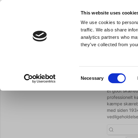
KLUB LARSEN TILMELDING
NY ERHVERVSKUNDE
This website uses cookie
We use cookies to personal
- Køkkenudstyr til professionelle og entus
traffic. We also share info
analytics partners who may
they’ve collected from your
Knive & Strygestål
Bageudstyr
Køkkenredskaber
Skærebrætter
Du er her:
Forside
Køkkenredskaber
Consent
Skæreb
Necessary
Tilbage til Køkkenredskaber
Selection
Et godt skæreb
professionelt k
kæmpe skærebræ
med siden 1934 
vedligeholdelse