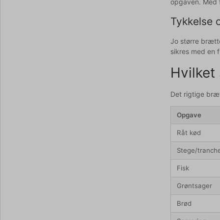
opgaven. Med f
Tykkelse o
Jo større brætt
sikres med en f
Hvilket
Det rigtige bræ
Opgave
Råt kød
Stege/tranche
Fisk
Grøntsager
Brød