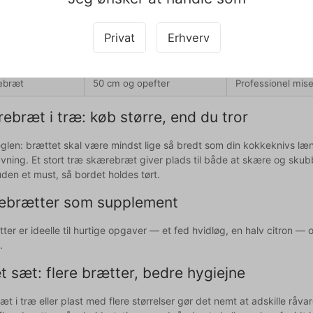
æt
Op til ca. 25 cm
Frugt, hvidløg, ci
Ca. 30–40 cm
Hverdagens grønt
Privat
Erhverv
ræt
Ca. 40–50 cm
Stege, hele kylli
ebræt
50 cm og opefter
Professionel mise
ebræt i træ: køb større, end du tror
glen: brættet skal være mindst lige så bredt som din kokkeknivs læn
ing. Et stort træ skærebræt giver plads til både at skære og skubbe 
suden et must, så bordet holdes tørt.
ebrætter som supplement
r er ideelle til hurtige opgaver — et fed hvidløg, en halv citron — 
.
 sæt: flere brætter, bedre hygiejne
 i træ eller plast med flere størrelser gør det nemt at adskille råvarer