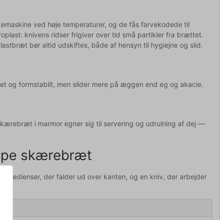
kemaskine ved høje temperaturer, og de fås farvekodede til
oplast: knivens ridser frigiver over tid små partikler fra brættet.
lastbræt bør altid udskiftes, både af hensyn til hygiejne og slid.
let og formstabilt, men slider mere på æggen end eg og akacie.
skærebræt i marmor egner sig til servering og udrulning af dej —
kæmpe skærebræt
 ingredienser, der falder ud over kanten, og en kniv, der arbejder