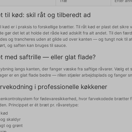
Træ
Efter anr
til kød: skil råt og tilberedt ad
l kød er i praksis to forskellige brætter. Til råt kød er plast det sikr
e gør det let at holde det råde kød adskilt fra alt andet. Til den fær
es og trancheres uden at glide ud over kanten — og tungt nok til at 
ørt, og saften kan bruges til sauce.
med saftrille — eller glat flade?
rdybning langs kanten, der fanger væske fra saftige råvarer. Vælg et sk
ager er en glat flade bedre — rillen stjæler arbejdsplads og fanger sni
vekodning i professionelle køkkener
enkontrolsystem for fødevaresikkerhed, hvor farvekodede brætter fo
nden. Princippet er ét bræt pr. råvaretype:
t kød
k og skaldyr
ugt og grønt
rkræ