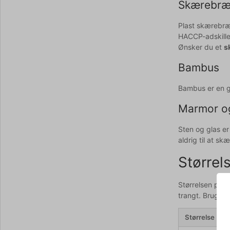
Skærebræt
Plast skærebræ
HACCP-adskillels
Ønsker du et
s
Bambus
Bambus er en g
Marmor og
Sten og glas er
aldrig til at sk
Størrel
Størrelsen på d
trangt. Brug t
Størrelse