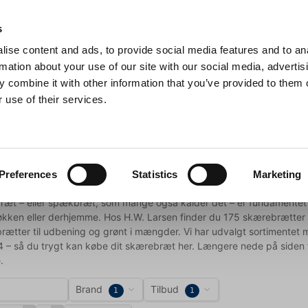
Anmeldelser
s
ise content and ads, to provide social media features and to an
iaster
Søg
rmation about your use of our site with our social media, advertis
 combine it with other information that you’ve provided to them o
 use of their services.
Gryder & Pander
Grill
Køkkenmaskiner
Kokketøj
T
rætter
Preferences
Statistics
Marketing
ræt – eller spækbræt, som mange også kalder det – er fundamentet u
økken eller derhjemme. Hos H.W. Larsen finder du 175 skærebrætter i t
tter til udbening og grønt i mængder. Vi har udvalgt sortimentet me
– så du trygt kan købe dit skærebræt her. Længere nede på siden fin
.
Brand
Tilbud
1
1