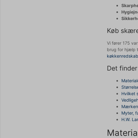
Skarph
Hygiejn
Sikkerh
Køb skære
Vi fører 175 va
brug for hjælp 
køkkenredskab
Det finder
Materia
Størrels
Hvilket 
Vedligeh
Mærkern
Myter, f
H.W. La
Materia