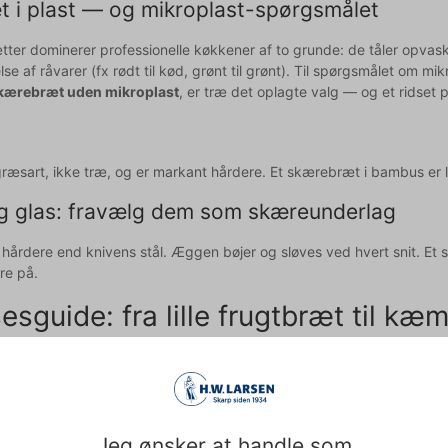
 i plast — og mikroplast-spørgsmålet
tter dominerer professionelle køkkener af to grunde: de tåler opvas
e af råvarer (fx rødt til kød, grønt til grønt). Til spørgsmålet om mikr
kærebræt uden mikroplast
, er træ det oplagte valg — og et ridset p
ræsart, ikke træ, og er markant hårdere. Et skærebræt i bambus er 
 glas: fravælg dem som skæreunderlag
 hårdere end knivens stål. Æggen bøjer og sløves ved hvert snit. Et 
ære på.
sesguide: fra lille frugtbræt til 
it skærebræt afgør, hvor effektivt du arbejder. For lidt plads betyder
abellen som udgangspunkt.
Typiske mål
Opgaver
Jeg ønsker at handle som