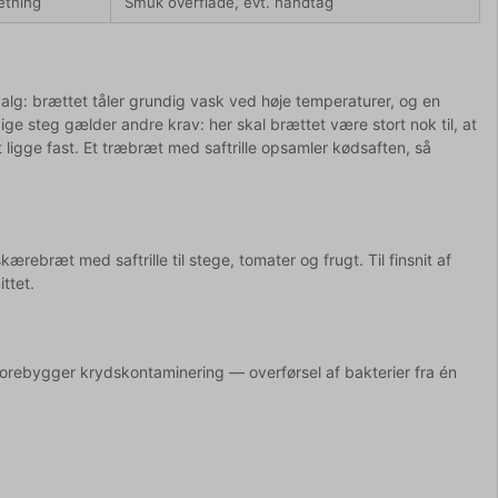
etning
Smuk overflade, evt. håndtag
e valg: brættet tåler grundig vask ved høje temperaturer, og en
dige steg gælder andre krav: her skal brættet være stort nok til, at
ligge fast. Et træbræt med saftrille opsamler kødsaften, så
ærebræt med saftrille til stege, tomater og frugt. Til finsnit af
ttet.
rebygger krydskontaminering — overførsel af bakterier fra én