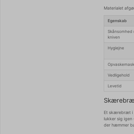
Materialet afgø
Egenskab
Skånsomhed
kniven
Hygiejne
Opvaskemask
Vedligehold
Levetid
Skærebræt
Et skærebræt i 
lukker sig ige
der hæmmer bakt