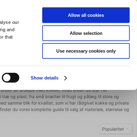
GAVEKORT
INSPIRATION
PRIVAT
ERHVERV
Allow all cookies
alyse our
Indkøbskurv (0)
Gratis levering ved DKK 499
LOG IND
ing and
Allow selection
r that
il servering
Barudstyr
Tilbud
Brands
Slibning
Use necessary cookies only
Show details
nder alt arbejde med kniven, hvad enten du står i et
ræ og plast, fra små brætter til frugt og pålæg til store og
d samme blik for kvalitet, som vi har rådgivet kokke og private
der du vores komplette guide til valg af materiale, størrelse og
Popularitet