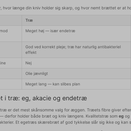
r, hvor længe din kniv holder sig skarp, og hvor nemt brættet er at h
Træ
 mod
Meget høj — især endetræ
God ved korrekt pleje; træ har naturlig antibakteriel
effekt
ine
Nej
Olie jævnligt
Meget lang — kan slibes plan
 i træ: eg, akacie og endetræ
træ er det mest skånsomme valg for æggen. Træets fibre giver efter 
n — derfor holder både bræt og kniv længere. Kvalitetstræ som
eg
o
erier. Et egetræs skærebræt af god tykkelse slår sig ikke og kan sl