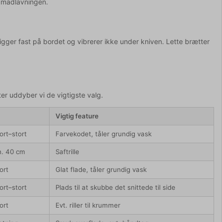
i madlavningen.
igger fast på bordet og vibrerer ikke under kniven. Lette brætter
ter uddyber vi de vigtigste valg.
Vigtig feature
ort–stort
Farvekodet, tåler grundig vask
n. 40 cm
Saftrille
ort
Glat flade, tåler grundig vask
ort–stort
Plads til at skubbe det snittede til side
ort
Evt. riller til krummer