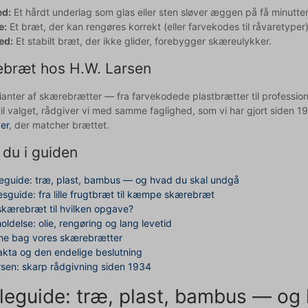
ed:
Et hårdt underlag som glas eller sten sløver æggen på få minutte
e:
Et bræt, der kan rengøres korrekt (eller farvekodes til råvaretyper
ed:
Et stabilt bræt, der ikke glider, forebygger skæreulykker.
bræt hos H.W. Larsen
rianter af skærebrætter — fra farvekodede plastbrætter til professio
til valget, rådgiver vi med samme faglighed, som vi har gjort siden 19
er
, der matcher brættet.
 du i guiden
leguide: træ, plast, bambus — og hvad du skal undgå
esguide: fra lille frugtbræt til kæmpe skærebræt
skærebræt til hvilken opgave?
oldelse: olie, rengøring og lang levetid
e bag vores skærebrætter
akta og den endelige beslutning
rsen: skarp rådgivning siden 1934
leguide: træ, plast, bambus — og