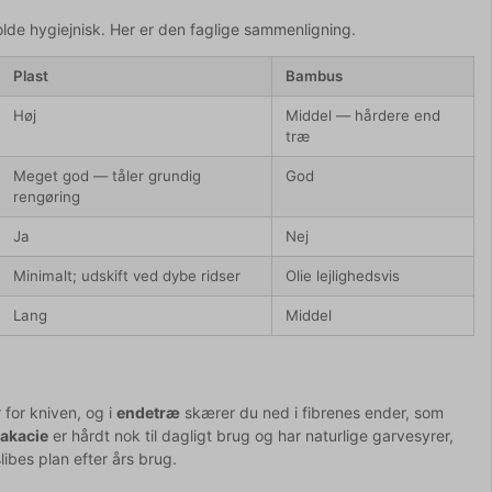
olde hygiejnisk. Her er den faglige sammenligning.
Plast
Bambus
Høj
Middel — hårdere end
træ
Meget god — tåler grundig
God
rengøring
Ja
Nej
Minimalt; udskift ved dybe ridser
Olie lejlighedsvis
Lang
Middel
for kniven, og i
endetræ
skærer du ned i fibrenes ender, som
g
akacie
er hårdt nok til dagligt brug og har naturlige garvesyrer,
ibes plan efter års brug.