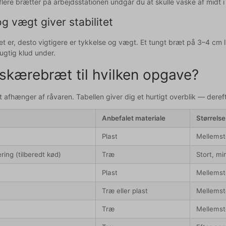
lere brætter på arbejdsstationen undgår du at skulle vaske af midt 
g vægt giver stabilitet
et er, desto vigtigere er tykkelse og vægt. Et tungt bræt på 3–4 cm l
ugtig klud under.
 skærebræt til hvilken opgave?
t afhænger af råvaren. Tabellen giver dig et hurtigt overblik — deref
Anbefalet materiale
Størrelse
Plast
Mellemst
ring (tilberedt kød)
Træ
Stort, mi
Plast
Mellemst
Træ eller plast
Mellemst
Træ
Mellemst