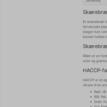
Servering
Skærebræt 
Et skærebræt ti
farvekodet plad
stegen kan vend
bordet holdes t
Skærebræt 
Rillen er en fo
urter og grønts
HACCP-far
HACCP er et eg
råvare til en a
Rød: rå
Blå: fis
Grøn: fr
Gul: fje