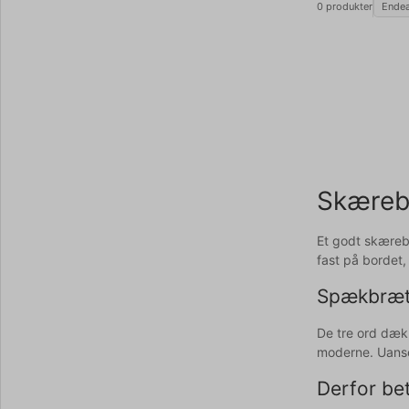
0 produkter
Ende
Skærebr
Et godt skærebr
fast på bordet,
Spækbræt
De tre ord dæ
moderne. Uanse
Derfor be