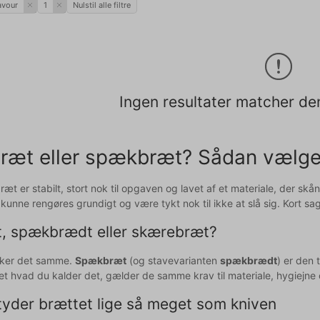
avour
1
Nulstil alle filtre
Ingen resultater matcher den
æt eller spækbræt? Sådan vælger 
æt er stabilt, stort nok til opgaven og lavet af et materiale, der skå
 kunne rengøres grundigt og være tykt nok til ikke at slå sig. Kort sagt
, spækbrædt eller skærebræt?
kker det samme.
Spækbræt
(og stavevarianten
spækbrædt
) er den
t hvad du kalder det, gælder de samme krav til materiale, hygiejn
tyder brættet lige så meget som kniven