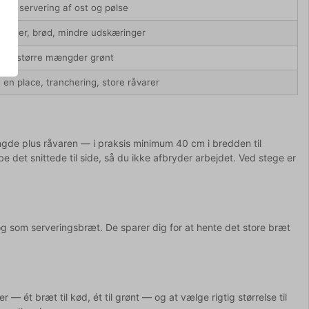
tron, servering af ost og pølse
sager, brød, mindre udskæringer
nger, større mængder grønt
 en place, tranchering, store råvarer
gde plus råvaren — i praksis minimum 40 cm i bredden til
det snittede til side, så du ikke afbryder arbejdet. Ved stege er
og som serveringsbræt. De sparer dig for at hente det store bræt
 — ét bræt til kød, ét til grønt — og at vælge rigtig størrelse til