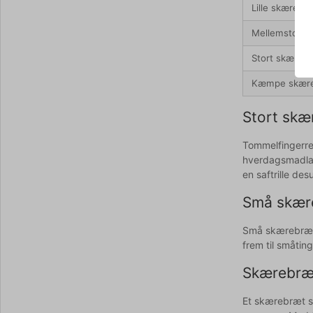
Lille skærebr
Mellemstort
Stort skæreb
Kæmpe skær
Stort skær
Tommelfingerre
hverdagsmadlavn
en saftrille de
Små skær
Små skærebrætte
frem til småting
Skærebræt
Et skærebræt sæt