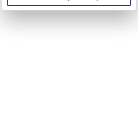
Professionelle kartoffelskrællere er konstrueret med fokus på:
Høj kapacitet
Driftssikkerhed
Nem rengøring
Minimal vedligeholdelse
Sikker betjening
Det gør dem velegnede til travle køkkener, hvor effektivitet og
stabil drift er afgørende.
Hvordan vælger man den rigtige
kartoffelskræller?
Når I vælger en elektrisk kartoffelskræller, bør I især overveje:
Kapacitet og mængder pr. time
Hvor meget plads maskinen må fylde
Hvilke råvarer maskinen skal håndtere
Mulighed for udskiftelige slibeplader
Det sikrer, at maskinen passer til jeres arbejdsgange og behov.