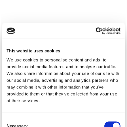
En elektrisk kartoffelskræller sparer både tid og arbejdskraft i
det professionelle køkken. Når der skal tilberedes store
mængder kartofler hver dag, gør en automatisk skræller
arbejdet hurtigere, mere ensartet og langt mindre fysisk
krævende.
Her finder I elektriske kartoffelskrællere udviklet til
storkøkkener, restauranter, kantiner og andre professionelle
miljøer med behov for høj kapacitet og driftssikkerhed.
This website uses cookies
We use cookies to personalise content and ads, to
Hvorfor vælge en elektrisk
provide social media features and to analyse our traffic.
kartoffelskræller?
We also share information about your use of our site with
our social media, advertising and analytics partners who
Manuel skrælning af store mængder kartofler er tidskrævende
og belastende. Med en elektrisk kartoffelskræller kan I:
may combine it with other information that you’ve
provided to them or that they’ve collected from your use
Spare tid i den daglige produktion
of their services.
Reducere manuelt arbejde
Opnå ensartede resultater
Forberede større mængder på kort tid
Consent
Det giver mere tid til tilberedning, smag og servering.
Necessary
Selection