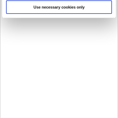
Stil dig selv tre spørgsmål: Hvor varmt er det, du håndterer?
Hvor længe holder du fast ad gangen? Og har du brug for
Use necessary cookies only
fingre eller luffe? En luffe isolerer generelt bedre, mens en
handske med fingre – fx til grill eller brændeovn – giver mere
kontrol over redskaber og brænde. Til bagning hører handsken
naturligt sammen med resten af dit
bageudstyr
, ligesom
bagemåtter
og
bagepensler
hører til grundudstyret ved ovnen.
Schneider – bagerens eget valg
Hovedparten af sortimentet kommer fra tyske Schneider, som i
årtier har leveret udstyr til professionelle bagerier og
konditorier. Det betyder handsker og grydelapper, der er
konstrueret til mange daglige ovnåbninger – ikke til lejlighedsvis
søndagsbagning. Netop derfor holder de også markant
længere i et hjemmekøkken.
Ofte stillede spørgsmål om
grydelapper og grydehandsker
Hvad er forskellen på grydelapper og