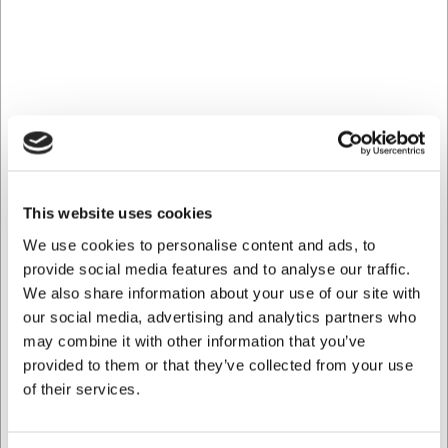
Grydelapper og grydehandsker er den beskyttelse, der står
mellem dine hænder og en 250 grader varm bageplade.
Kategorien her samler ovnhandsker, bagehandsker og
grydelapper udvalgt efter ét kriterium: de skal kunne holde til
dagligt brug i et professionelt køkken. Hos H.W. Larsen har vi
siden 1934 leveret udstyr til kokke og bagere – og det er
præcis samme kvalitet, du får her, uanset om du arbejder i et
storkøkken eller bager derhjemme.
Ovnhandsker og bagehandsker til høje
This website uses cookies
temperaturer
We use cookies to personalise content and ads, to
En professionel ovnhandske skal beskytte mod både direkte
provide social media features and to analyse our traffic.
kontaktvarme og strålevarme fra ovnen. Vores bagehandsker
We also share information about your use of our site with
er udviklet til bageriets arbejdsgange, hvor plader og forme
our social media, advertising and analytics partners who
håndteres mange gange i timen, og de tåler væsentligt højere
may combine it with other information that you’ve
temperaturer end almindelige handsker til hjemmebrug. Skal du
provided to them or that they’ve collected from your use
håndtere
bageplader
direkte fra en varm ovn, er en lang
handske med god manchet det sikre valg, fordi den også
of their services.
dækker underarmen.
Grydelapper – det fleksible alternativ