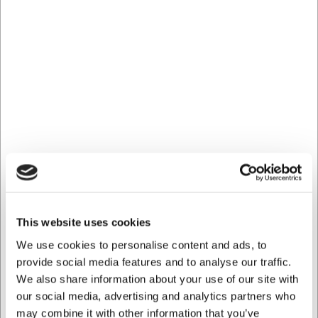
3606
MVJ69434
Vaffeljern til el belgiske
Vaffeljern Belgisk 4 stk
vafler
PFAS-fri
DKK 539,00
DKK 399,00
/ stk
/ stk
DKK 431,20 ekskl. moms
DKK 319,20 ekskl. moms
Køb nu
Køb nu
Ca. 2 på lager
- Levering:
Ca. 2 på lager
- Levering:
2-3 dage
2-3 dage
This website uses cookies
We use cookies to personalise content and ads, to
provide social media features and to analyse our traffic.
We also share information about your use of our site with
our social media, advertising and analytics partners who
MVSTWE2
Vaffeljern til 2
may combine it with other information that you’ve