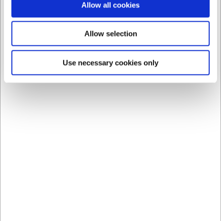
Slip kreativiteten fri
Allow all cookies
Den klassiske dessertvaffel bliver ofte serveret med bær eller
syltetøj og flødeskum eller vanilleis, og det jo en klassiker, fordi
Allow selection
det smager så lækkert. Man kan dog virkelig variere vafler ved
at tænke en smule kreativt. Intet forhindrer dig i at lave vafler
Use necessary cookies only
med lige præcis det, du bedst kan lide. Det kan for eksempel
være chokoladeis, blommekompot og knuste hasselnødder,
mascarpone, lemon curd og krokant eller creme fraiche,
henkogte pærer og ristede mandelflager og meget mere.
Vafler uden alt det søde
Vafler er desuden meget mere end en lækker dessert. De er
også lækre som bund i forretter eller sideretter, hvor bærrene
og isen skiftes ud med alt fra creme fraiche, rødløg og kaviar til
avokado, krebsehaler og aioli - eller hvad med en Eggs
Benedict på en nybagt vaffel med pocheret æg og en cremet
hollandaise?
På denne side finder du vores velsorterede udvalg af vaffeljern
- uanset om du vil lave klassiske vafler til dessert eller måske en