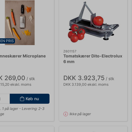
EN PRIS
Z601157
enneskærer Microplane
Tomatskærer Dito-Electrolux
6 mm
K 269,00
DKK 3.923,75
/ stk
/ stk
15,20 ekskl. moms
DKK 3.139,00 ekskl. moms
Køb nu
. 1 på lager
- Levering: 2-3
ge
Ikke på lager