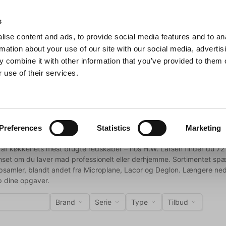
Anmeldelser
s
ise content and ads, to provide social media features and to an
iaster
Søg
rmation about your use of our site with our social media, advertis
 combine it with other information that you’ve provided to them o
 use of their services.
Gryder & Pander
Grill
Køkkenmaskiner
Kokketøj
T
Rivejern
ællere
n
Preferences
Statistics
Marketing
et af køkkenets mest brugte redskaber – hos H.W. Larsen finder du 72 ri
et om du laver mad professionelt eller derhjemme. Sortimentet spænde
psamler, blandt andet fra Microplane, Lacor og Deglon. Længere nede
op dine opgaver.
Brand
Serie
Type
Tilbud