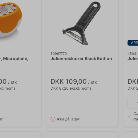
LARS
60967770
45041
r, Microplane,
Julienneskærer Black Edition
Juli
00
DKK 109,00
DK
/ stk
/ stk
kl. moms
DKK 87,20 ekskl. moms
DKK 2
Ca
er
Ikke på lager
da