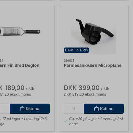
LARSEN PRIS
31
39004
jern Fin Bred Deglon
Parmesankværn Microplane
K 189,00
DKK 399,00
/ stk
/ stk
51,20 ekskl. moms
DKK 319,20 ekskl. moms
Køb nu
Køb nu
. 17 på lager
- Levering: 2-3
Ca. +20 på lager
- Levering: 2-3
ge
dage