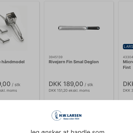
LARS
3945139
4330
e håndmodel
Rivejern Fin Smal Deglon
Micr
Fint
,00
DKK 189,00
DK
/ stk
/ stk
skl. moms
DKK 151,20 ekskl. moms
DKK 3
Køb nu
Køb nu
ager
- Levering: 2-3
Ca. 8 på lager
- Levering: 2-3
Ca
dage
da
Jeg ønsker at handle som