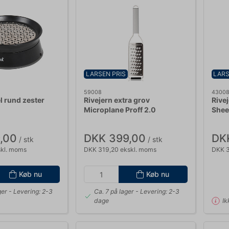
LARSEN PRIS
LARS
59008
4300
el rund zester
Rivejern extra grov
Rive
Microplane Proff 2.0
Shee
,00
DKK 399,00
DK
/ stk
/ stk
skl. moms
DKK 319,20 ekskl. moms
DKK 3
Køb nu
Køb nu
ger
- Levering: 2-3
Ca. 7 på lager
- Levering: 2-3
dage
Ik