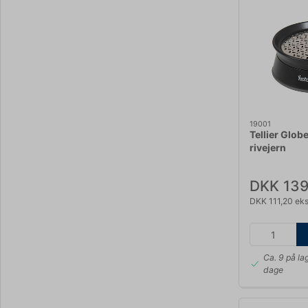
19001
Tellier Glob
rivejern
DKK 139
DKK 111,20 ek
Ca. 9 på la
dage