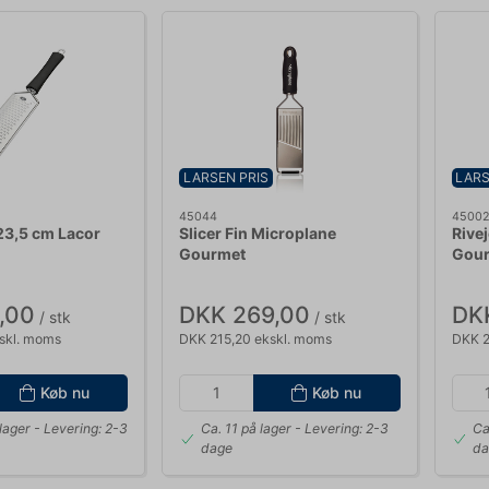
LARSEN PRIS
LARS
45044
4500
 23,5 cm Lacor
Slicer Fin Microplane
Rive
Gourmet
Gou
,00
DKK 269,00
DK
/ stk
/ stk
skl. moms
DKK 215,20 ekskl. moms
DKK 2
Køb nu
Køb nu
lager
- Levering: 2-3
Ca. 11 på lager
- Levering: 2-3
Ca
dage
da