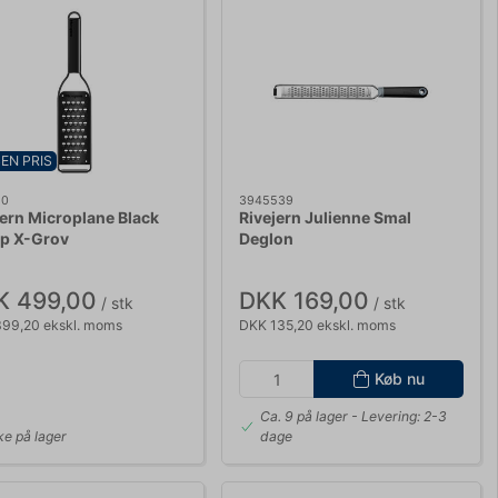
EN PRIS
80
3945539
jern Microplane Black
Rivejern Julienne Smal
p X-Grov
Deglon
K 499,00
DKK 169,00
/ stk
/ stk
99,20 ekskl. moms
DKK 135,20 ekskl. moms
Køb nu
Ca. 9 på lager
- Levering: 2-3
ke på lager
dage