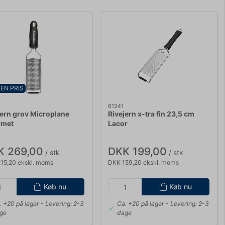
EN PRIS
0
61341
jern grov Microplane
Rivejern x-tra fin 23,5 cm
rmet
Lacor
K 269,00
DKK 199,00
/ stk
/ stk
15,20 ekskl. moms
DKK 159,20 ekskl. moms
Køb nu
Køb nu
. +20 på lager
- Levering: 2-3
Ca. +20 på lager
- Levering: 2-3
ge
dage