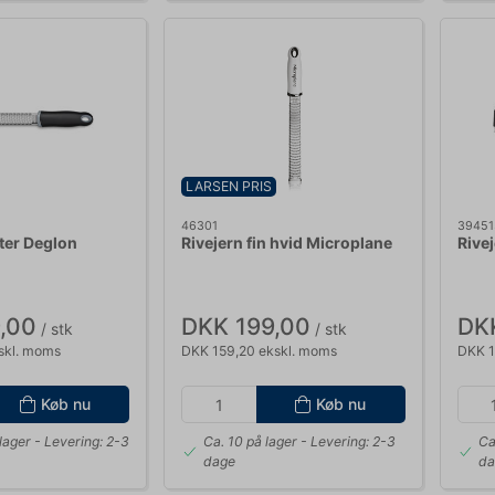
LARSEN PRIS
46301
39451
ter Deglon
Rivejern fin hvid Microplane
Rive
,00
DKK 199,00
DK
/ stk
/ stk
skl. moms
DKK 159,20 ekskl. moms
DKK 1
Køb nu
Køb nu
lager
- Levering: 2-3
Ca. 10 på lager
- Levering: 2-3
Ca
dage
da