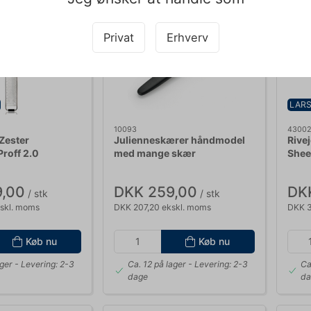
Privat
Erhverv
LARS
10093
4300
 Zester
Julienneskærer håndmodel
Rive
roff 2.0
med mange skær
Shee
,00
DKK 259,00
DK
/ stk
/ stk
skl. moms
DKK 207,20 ekskl. moms
DKK 3
Køb nu
Køb nu
ager
- Levering: 2-3
Ca. 12 på lager
- Levering: 2-3
Ca
dage
da