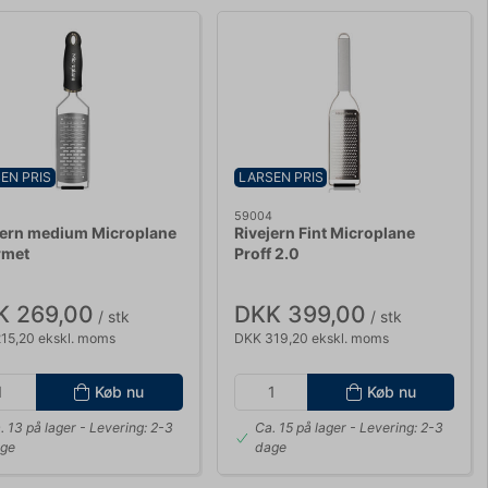
EN PRIS
LARSEN PRIS
2
59004
jern medium Microplane
Rivejern Fint Microplane
rmet
Proff 2.0
K 269,00
DKK 399,00
/ stk
/ stk
15,20 ekskl. moms
DKK 319,20 ekskl. moms
Køb nu
Køb nu
. 13 på lager
- Levering: 2-3
Ca. 15 på lager
- Levering: 2-3
ge
dage