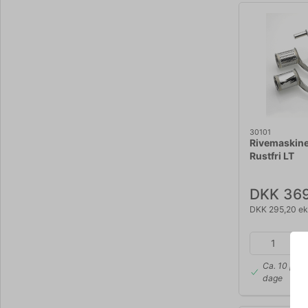
30101
Rivemaskin
Rustfri LT
DKK 369
DKK 295,20 ek
Ca. 10 på l
dage