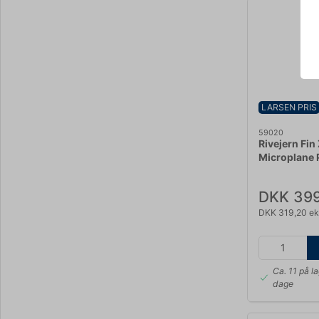
LARSEN PRIS
59020
Rivejern Fin
Microplane P
DKK 399
DKK 319,20 ek
Ca. 11 på l
dage