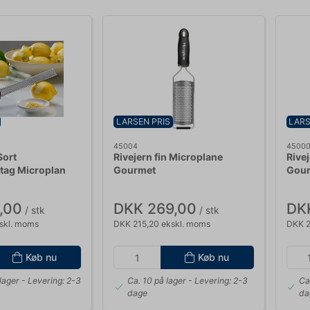
LARSEN PRIS
LARS
45004
4500
Sort
Rivejern fin Microplane
Rive
ag Microplan
Gourmet
Gou
,00
DKK 269,00
DK
/ stk
/ stk
skl. moms
DKK 215,20 ekskl. moms
DKK 2
Køb nu
Køb nu
lager
- Levering: 2-3
Ca. 10 på lager
- Levering: 2-3
Ca
dage
da