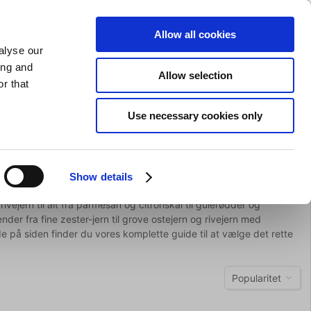
GAVEKORT
INSPIRATION
PRIVAT
ERHVERV
Allow all cookies
alyse our
Indkøbskurv (0)
Gratis levering ved DKK 499
LOG IND
ing and
Allow selection
r that
il servering
Barudstyr
Tilbud
Brands
Slibning
Use necessary cookies only
Show details
vejern til alt fra parmesan og citronskal til gulerødder og
r fra fine zester-jern til grove ostejern og rivejern med
 på siden finder du vores komplette guide til at vælge det rette
Popularitet