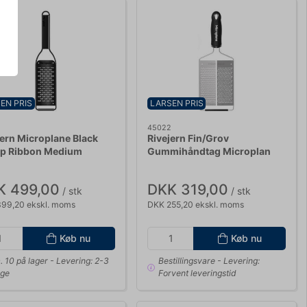
EN PRIS
LARSEN PRIS
2
45022
jern Microplane Black
Rivejern Fin/Grov
p Ribbon Medium
Gummihåndtag Microplan
K 499,00
DKK 319,00
/ stk
/ stk
99,20 ekskl. moms
DKK 255,20 ekskl. moms
Køb nu
Køb nu
. 10 på lager
- Levering: 2-3
Bestillingsvare
- Levering:
ge
Forvent leveringstid