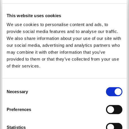
LARSEN PRIS
This website uses cookies
701002
16075STATIV
Grillmåtte 2 stk.
Stativ m 2 riste t Kasai
We use cookies to personalise content and ads, to
40x50cm
Yakitori Na
provide social media features and to analyse our traffic.
We also share information about your use of our site with
DKK 229,00
DKK 1.549,00
our social media, advertising and analytics partners who
/ stk
/ stk
DKK 183,20 ekskl. moms
DKK 1.239,20 ekskl. moms
may combine it with other information that you’ve
provided to them or that they’ve collected from your use
Køb nu
Køb nu
of their services.
Ca. 6 på lager
- Levering:
Bestillingsvare
- Levering:
2-3 dage
Forvent leveringstid
Consent
Necessary
Selection
Jeg ønsker at handle som
Preferences
Privat
Erhverv
Statistics
LARSEN PRIS
LARSEN PRIS