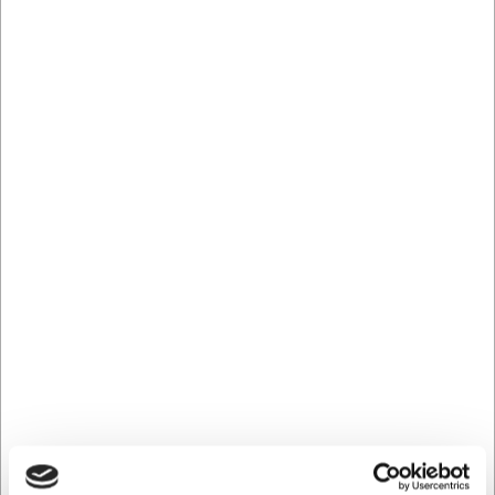
LARSEN PRIS
LARSEN PRIS
16026PLADE1
8893
Stegeplade t Grill Kasai
Grill Big Green Egg Large
Yakitori Me
excl ben
DKK 1.299,00
DKK 14.799,00
/ stk
/
DKK 1.039,20 ekskl. moms
stk
DKK 11.839,20 ekskl. moms
Køb nu
Køb nu
Bestillingsvare
- Levering:
Forvent leveringstid
Bestillingsvare
- Levering:
Forvent leveringstid