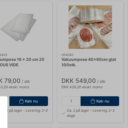
9453
VP4060
umpose 16 x 20 cm 25
Vakuumpose 40x60cm glat
SOUS VIDE
100stk.
K 79,00
DKK 549,00
/ stk
/ stk
3,20 ekskl. moms
DKK 439,20 ekskl. moms
Køb nu
Køb nu
. +20 på lager
- Levering: 2-3
Ca. 2 på lager
- Levering: 2-3
ge
dage