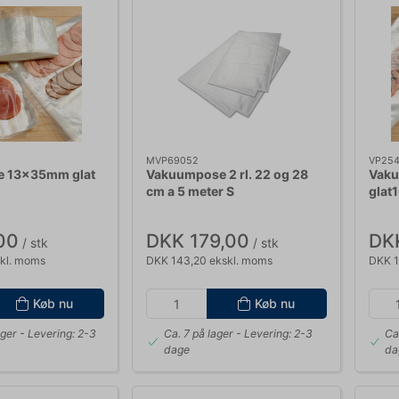
MVP69052
VP25
 13x35mm glat
Vakuumpose 2 rl. 22 og 28
Vak
cm a 5 meter S
glat1
00
DKK 179,00
DK
/ stk
/ stk
kl. moms
DKK 143,20 ekskl. moms
DKK 1
Køb nu
Køb nu
ager
- Levering: 2-3
Ca. 7 på lager
- Levering: 2-3
Ca
dage
da