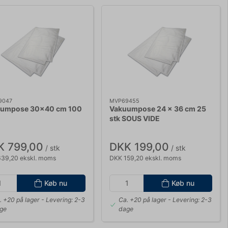
9047
MVP69455
umpose 30x40 cm 100
Vakuumpose 24 x 36 cm 25
stk SOUS VIDE
K 799,00
DKK 199,00
/ stk
/ stk
39,20 ekskl. moms
DKK 159,20 ekskl. moms
Køb nu
Køb nu
. +20 på lager
- Levering: 2-3
Ca. +20 på lager
- Levering: 2-3
ge
dage