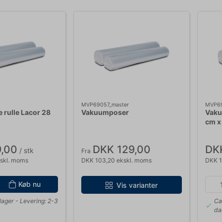
MVP69057_master
MVP6
rulle Lacor 28
Vakuumposer
Vaku
cm x
,00
DKK 129,00
DK
/ stk
Fra
skl. moms
DKK 103,20 ekskl. moms
DKK 1
Køb nu
Vis varianter
lager
- Levering: 2-3
Ca
da