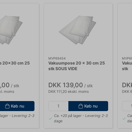
MVP69454
MVP6
 20x30 cm 25
Vakuumpose 20 x 30 cm 25
Vaku
stk SOUS VIDE
stk
,00
DKK 139,00
DK
/ stk
/ stk
kl. moms
DKK 111,20 ekskl. moms
DKK 6
Køb nu
Køb nu
lager
- Levering: 2-3
Ca. +20 på lager
- Levering: 2-3
Ca
dage
da