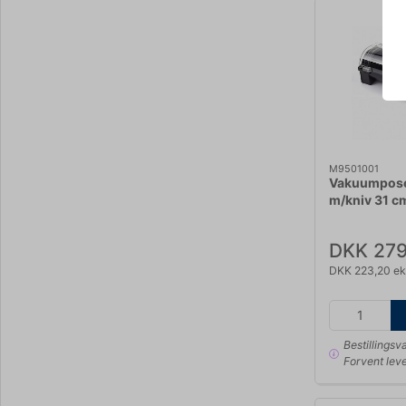
M9501001
Vakuumpose 
m/kniv 31 c
DKK 279
DKK 223,20 ek
Bestillingsv
Forvent leve