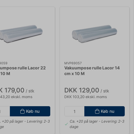
9059
MVP69057
umpose rulle Lacor 22
Vakuumpose rulle Lacor 14
 10 M
cm x 10 M
K 179,00
DKK 129,00
/ stk
/ stk
43,20 ekskl. moms
DKK 103,20 ekskl. moms
Køb nu
Køb nu
. +20 på lager
- Levering: 2-3
Ca. +20 på lager
- Levering: 2-3
ge
dage