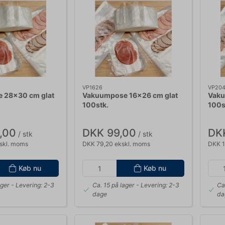
VP1626
VP20
 28x30 cm glat
Vakuumpose 16x26 cm glat
Vaku
100stk.
100s
,00
DKK 99,00
DK
/ stk
/ stk
skl. moms
DKK 79,20 ekskl. moms
DKK 1
Køb nu
Køb nu
ager
- Levering: 2-3
Ca. 15 på lager
- Levering: 2-3
Ca
dage
da