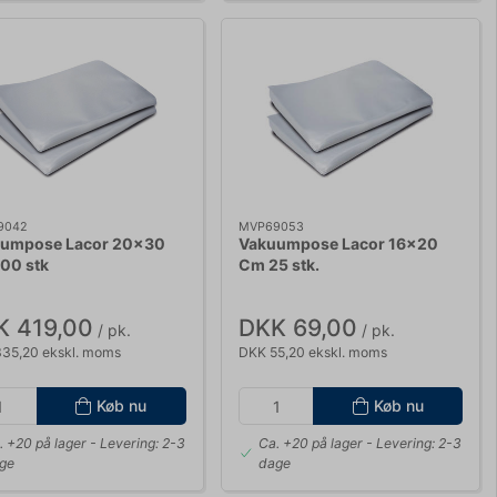
9042
MVP69053
umpose Lacor 20x30
Vakuumpose Lacor 16x20
00 stk
Cm 25 stk.
K 419,00
DKK 69,00
/ pk.
/ pk.
35,20 ekskl. moms
DKK 55,20 ekskl. moms
Køb nu
Køb nu
. +20 på lager
- Levering: 2-3
Ca. +20 på lager
- Levering: 2-3
ge
dage