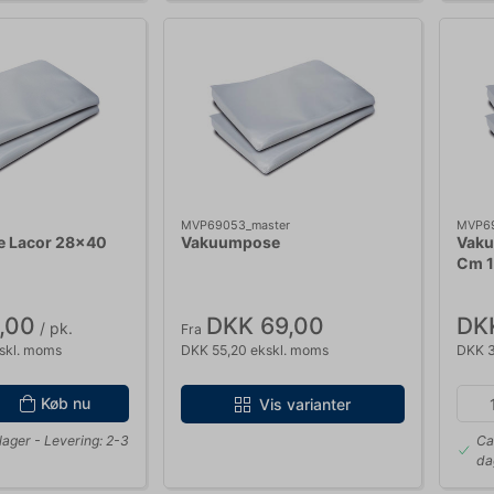
MVP69053_master
MVP6
 Lacor 28x40
Vakuumpose
Vaku
Cm 1
,00
DKK 69,00
DK
/ pk.
Fra
skl. moms
DKK 55,20 ekskl. moms
DKK 3
Køb nu
Vis varianter
lager
- Levering: 2-3
Ca
da