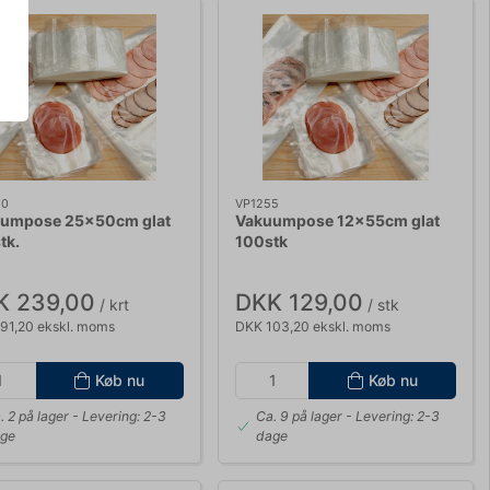
50
VP1255
umpose 25x50cm glat
Vakuumpose 12x55cm glat
tk.
100stk
K 239,00
DKK 129,00
/ krt
/ stk
91,20 ekskl. moms
DKK 103,20 ekskl. moms
Køb nu
Køb nu
. 2 på lager
- Levering: 2-3
Ca. 9 på lager
- Levering: 2-3
ge
dage