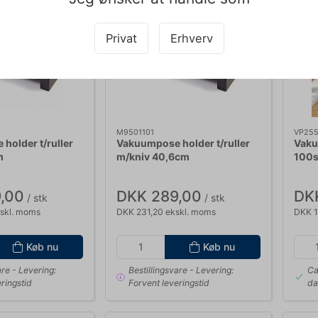
Privat
Erhverv
M9501101
VP25
holder t/ruller
Vakuumpose holder t/ruller
Vaku
m
m/kniv 40,6cm
100s
,00
DKK 289,00
DK
/ stk
/ stk
skl. moms
DKK 231,20 ekskl. moms
DKK 1
Køb nu
Køb nu
are
- Levering:
Bestillingsvare
- Levering:
Ca
ringstid
Forvent leveringstid
da