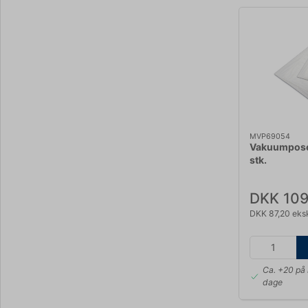
MVP69054
Vakuumpose
stk.
DKK 109
DKK 87,20 eks
Ca. +20 på 
dage