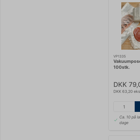
VP1335
Vakuumpose
100stk.
DKK 79,
DKK 63,20 eks
Ca. 10 på l
dage