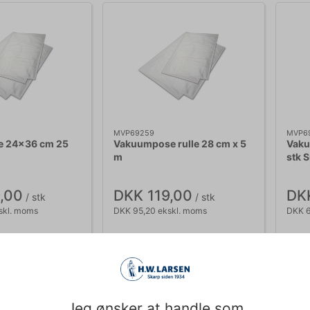
MVP69259
MVP6
 24x36 cm 25
Vakuumpose rulle 28 cm x 5
Vaku
m
stk 
,00
DKK 119,00
DK
/ stk
/ stk
skl. moms
DKK 95,20 ekskl. moms
DKK 6
Køb nu
Køb nu
lager
- Levering: 2-3
Ca. +20 på lager
- Levering: 2-3
Ca
dage
da
Jeg ønsker at handle som