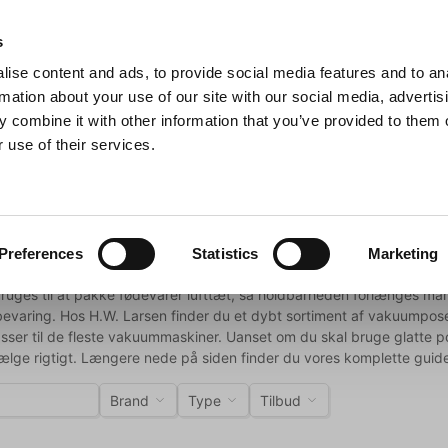
Anmeldelser
s
ise content and ads, to provide social media features and to an
iaster
Søg
rmation about your use of our site with our social media, advertis
 combine it with other information that you’ve provided to them o
 use of their services.
Gryder & Pander
Grill
Køkkenmaskiner
Kokketøj
T
oser
mposer
Preferences
Statistics
Marketing
uges til at pakke fødevarer lufttæt, så holdbarheden forlænges mark
evaring. Hos H.W. Larsen finder du et dybt sortiment af vakuumposer
ser til de fleste vakuummaskiner. Uanset om du skal bruge glatte po
ælge rigtigt. Længere nede på siden finder du vores komplette guide
Brand
Type
Tilbud