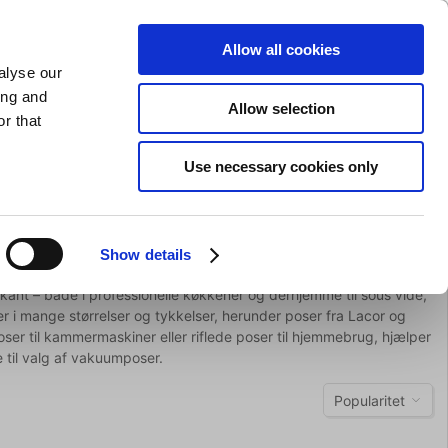
GAVEKORT
INSPIRATION
PRIVAT
ERHVERV
Allow all cookies
alyse our
Indkøbskurv (0)
Gratis levering ved DKK 499
LOG IND
ing and
Allow selection
r that
il servering
Barudstyr
Tilbud
Brands
Slibning
Use necessary cookies only
Show details
ant – både i professionelle køkkener og derhjemme til sous vide,
 i mange størrelser og tykkelser, herunder poser fra Lacor og
ser til kammermaskiner eller riflede poser til hjemmebrug, hjælper
 til valg af vakuumposer.
Popularitet