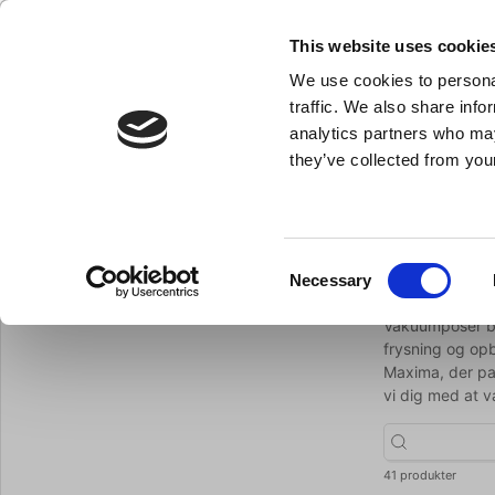
KLUB LARSEN TILMELDING
NY ERHVERVSKUNDE
This website uses cookie
We use cookies to personal
- Køkkenudstyr til professionelle og entus
traffic. We also share info
analytics partners who may
they’ve collected from your
Knive & Strygestål
Bageudstyr
Køkkenredskaber
Vakuump
Du er her:
Forside
Køkkenredskaber
Forbrugsvarer
Consent
Vakuu
Necessary
Tilbage til Forbrugsvarer
Selection
Vakuumposer br
frysning og opb
Maxima, der pas
vi dig med at v
41 produkter