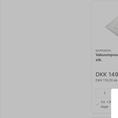
MVP69055
Vakuumpose
stk.
DKK 149
DKK 119,20 ek
Ca. +20 på 
dage