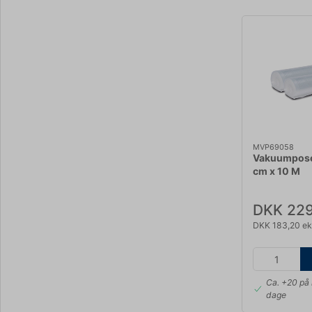
MVP69058
Vakuumpose 
cm x 10 M
DKK 229
DKK 183,20 ek
Ca. +20 på 
dage