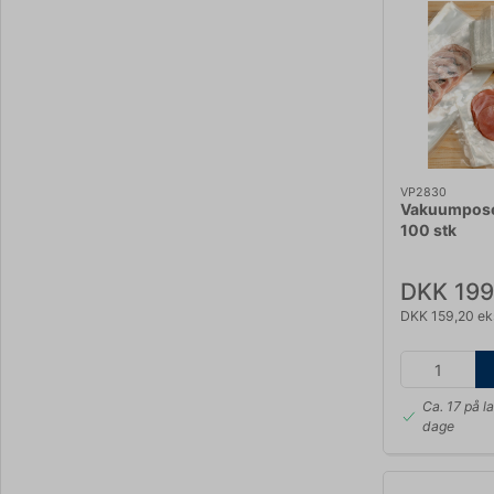
VP2830
Vakuumpose
100 stk
DKK 199
DKK 159,20 ek
Ca. 17 på l
dage