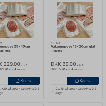
40
VP1326
uumpose 25x40cm
Vakuumpose 13x26cm glat
00 stk.
100stk
K 229,00
DKK 69,00
/ pk.
/ pk.
83,20 ekskl. moms
DKK 55,20 ekskl. moms
Køb nu
Køb nu
. +20 på lager
- Levering: 2-3
Ca. 18 på lager
- Levering: 2-3
ge
dage