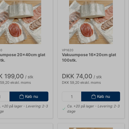
40
VP1620
umpose 20x40cm glat
Vakuumpose 16x20cm glat
tk.
100stk.
K 199,00
DKK 74,00
/ stk
/ stk
59,20 ekskl. moms
DKK 59,20 ekskl. moms
Køb nu
Køb nu
. +20 på lager
- Levering: 2-3
Ca. +20 på lager
- Levering: 2-3
ge
dage