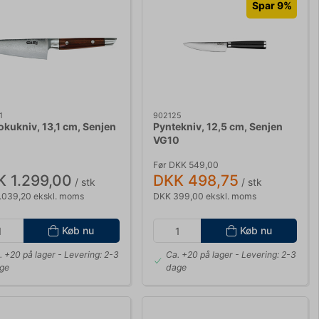
Spar 9%
1
902125
okukniv, 13,1 cm, Senjen
Pyntekniv, 12,5 cm, Senjen
VG10
Før DKK 549,00
 1.299,00
DKK 498,75
/ stk
/ stk
.039,20 ekskl. moms
DKK 399,00 ekskl. moms
Køb nu
Køb nu
. +20 på lager
- Levering: 2-3
Ca. +20 på lager
- Levering: 2-3
ge
dage