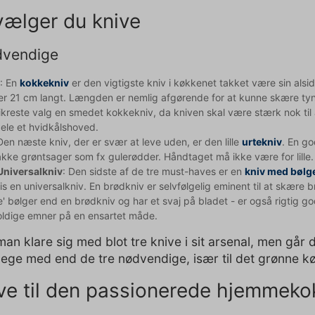
ælger du knive
dvendige
v
: En
kokkekniv
er den vigtigste kniv i køkkenet takket være sin alsi
ver 21 cm langt. Længden er nemlig afgørende for at kunne skære tynd
sikreste valg en smedet kokkekniv, da kniven skal være stærk nok til 
t dele et hvidkålshoved.
Den næste kniv, der er svær at leve uden, er den lille
urtekniv
. En go
akke grøntsager som fx gulerødder. Håndtaget må ikke være for lille. 
Universalkniv
: Den sidste af de tre must-haves er en
kniv med bøl
s en universalkniv. En brødkniv er selvfølgelig eminent til at skære 
e' bølger end en brødkniv og har et svaj på bladet - er også rigtig g
oldige emner på en ensartet måde.
n klare sig med blot tre knive i sit arsenal, men går d
 lege med end de tre nødvendige, især til det grønne 
ive til den passionerede hjemmeko