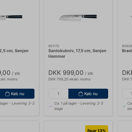
901175
9092
2,5 cm, Senjen
Santokukniv, 17,5 cm, Senjen
Brød
Hammer
,00
DKK 999,00
DKK
/ stk
/ stk
kskl. moms
DKK 799,20 ekskl. moms
DKK 1
Køb nu
Køb nu
lager
- Levering: 2-3
Ca. 1 på lager
- Levering: 2-3
Ca
dage
da
Spar 13%