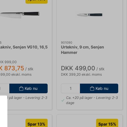
5
901090
akniv, Senjen VG10, 16,5
Urtekniv, 9 cm, Senjen
Hammer
KK 999,00
K 873,75
DKK 499,00
/ stk
/ stk
99,00 ekskl. moms
DKK 399,20 ekskl. moms
Køb nu
Køb nu
. +20 på lager
- Levering: 2-3
Ca. +20 på lager
- Levering: 2-3
ge
dage
Spar 13%
Spar 15%