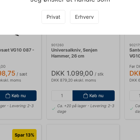
Privat
Erhverv
901260
90217
vsæt VG10 087 -
Universalkniv, Senjen
Sant
Hammer, 26 cm
VG10
,00
Før D
98,75
DKK 1.099,00
DK
/ sæt
/ stk
ekskl. moms
DKK 879,20 ekskl. moms
DKK 6
Køb nu
Køb nu
ager
- Levering: 2-3
Ca. +20 på lager
- Levering: 2-3
Ca
dage
da
Spar 13%