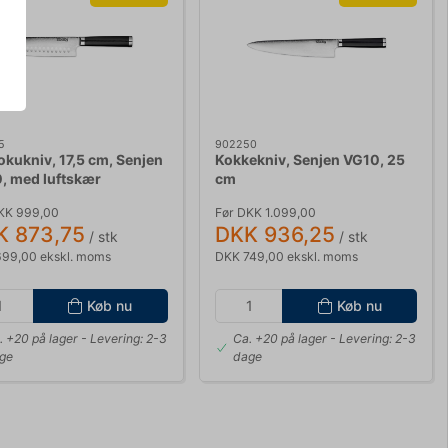
5
902250
okukniv, 17,5 cm, Senjen
Kokkekniv, Senjen VG10, 25
, med luftskær
cm
KK 999,00
Før DKK 1.099,00
K 873,75
DKK 936,25
/ stk
/ stk
99,00 ekskl. moms
DKK 749,00 ekskl. moms
Køb nu
Køb nu
. +20 på lager
- Levering: 2-3
Ca. +20 på lager
- Levering: 2-3
ge
dage