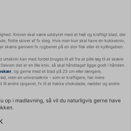
dighed. Kniven skal være udstyret med et højt og kraftigt blad, der
e, flotte skiver af fx steg. Hvis man kun skal have én kokkekniv,
at skære gennem fx rygbenet på en stor fisk eller et kyllingeben
d urtekniv kan med fordel bruges til alt fra at pille løg til at skære
Selvom det er en lille kniv, så skal håndtaget ligge godt i hånden.
geskær
, og gerne med et blad på 23 cm eller længere,
brød, men en universalkniv - som er kraftigere, har mere
od til andre opgaver, fx til at hakke chokolade, nødder og andre
u op i madlavning, så vil du naturligvis gerne have
køkken.
k