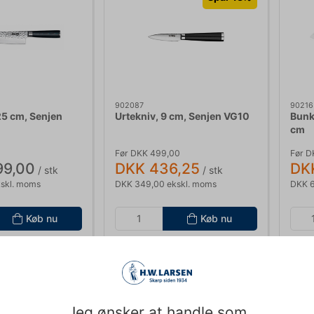
902087
90216
25 cm, Senjen
Urtekniv, 9 cm, Senjen VG10
Bunk
cm
Før DKK 499,00
Før D
99,00
DKK 436,25
DK
/ stk
/ stk
skl. moms
DKK 349,00 ekskl. moms
DKK 6
Køb nu
Køb nu
lager
- Levering: 2-3
Ca. +20 på lager
- Levering: 2-3
Ca
dage
da
Spar 17%
Jeg ønsker at handle som