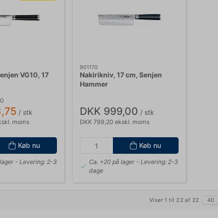
901170
Senjen VG10, 17
Nakirikniv, 17 cm, Senjen
Hammer
00
,75
DKK 999,00
/ stk
/ stk
kskl. moms
DKK 799,20 ekskl. moms
Køb nu
Køb nu
lager
- Levering: 2-3
Ca. +20 på lager
- Levering: 2-3
dage
Viser 1 til 22 af 22
40