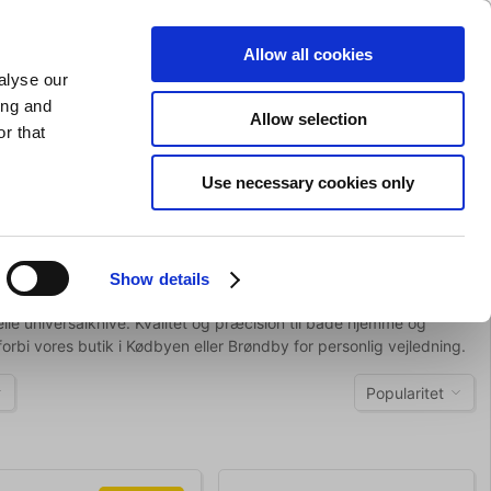
GAVEKORT
INSPIRATION
PRIVAT
ERHVERV
Allow all cookies
alyse our
Indkøbskurv (0)
Gratis levering ved DKK 499
LOG IND
ing and
Allow selection
r that
il servering
Barudstyr
Tilbud
Brands
Slibning
Use necessary cookies only
Show details
elle universalknive. Kvalitet og præcision til både hjemme og
orbi vores butik i Kødbyen eller Brøndby for personlig vejledning.
Popularitet