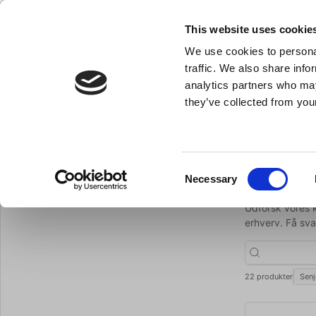
KLUB LARSEN TILMELDING
NY ERHVERVSKUNDE
This website uses cookie
We use cookies to personal
- Køkkenudstyr til professionelle og entus
traffic. We also share info
analytics partners who may
they’ve collected from your
Knive & Strygestål
Bageudstyr
Køkkenredskaber
Alle knive
Du er her:
Forside
Knive og strygestål
Consent
Alle kn
Necessary
Tilbage til Knive og strygestål
Selection
Udforsk vores k
erhverv. Få sva
22 produkter
Senj