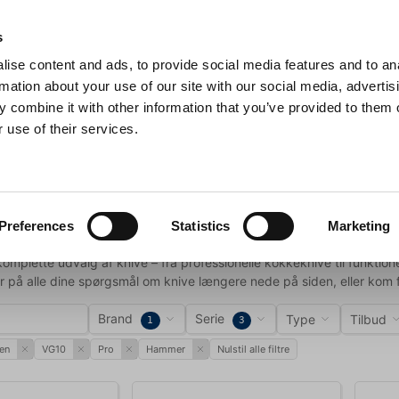
Anmeldelser
s
ise content and ads, to provide social media features and to an
iaster
Søg
rmation about your use of our site with our social media, advertis
 combine it with other information that you’ve provided to them o
 use of their services.
Gryder & Pander
Grill
Køkkenmaskiner
Kokketøj
T
ive
Preferences
Statistics
Marketing
omplette udvalg af knive – fra professionelle kokkeknive til funktion
r på alle dine spørgsmål om knive længere nede på siden, eller kom f
Brand
Serie
Type
Tilbud
1
3
en
VG10
Pro
Hammer
Nulstil alle filtre