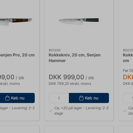
901200
9022
Senjen Pro, 20 cm
Kokkekniv, 20 cm, Senjen
Kokk
Hammer
cm
Før D
99,00
DKK 999,00
DK
/ stk
/ stk
ekskl. moms
DKK 799,20 ekskl. moms
DKK 6
Køb nu
Køb nu
lager
- Levering: 2-3
Ca. +20 på lager
- Levering: 2-3
Ca
dage
da