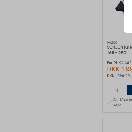
902001
SENJEN Kni
165 - 250
Før DKK 2.399
DKK 1.9
DKK 1.599,00 
Ca. 12 på l
dage