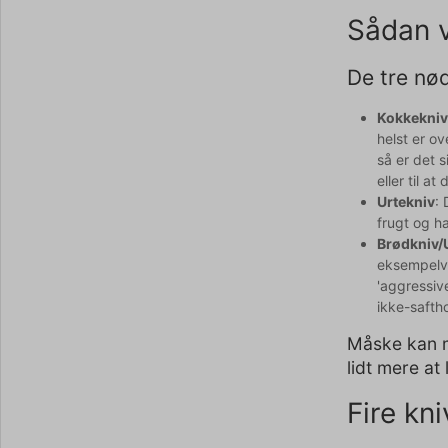
Sådan v
De tre nø
Kokkekni
helst er o
så er det 
eller til a
Urtekniv
: 
frugt og h
Brødkniv/
eksempelvi
'aggressiv
ikke-safth
Måske kan ma
lidt mere at
Fire kn