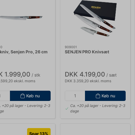
60
909001
kniv, Senjen Pro, 26 cm
SENJEN PRO Knivsæt
 1.999,00
DKK 4.199,00
/ stk
/ sæt
.599,20 ekskl. moms
DKK 3.359,20 ekskl. moms
Køb nu
Køb nu
. +20 på lager
- Levering: 2-3
Ca. +20 på lager
- Levering: 2-3
ge
dage
Spar 13%