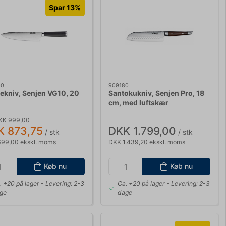
Spar 13%
00
909180
ekniv, Senjen VG10, 20
Santokukniv, Senjen Pro, 18
cm, med luftskær
KK 999,00
K 873,75
DKK 1.799,00
/ stk
/ stk
99,00 ekskl. moms
DKK 1.439,20 ekskl. moms
Køb nu
Køb nu
. +20 på lager
- Levering: 2-3
Ca. +20 på lager
- Levering: 2-3
ge
dage