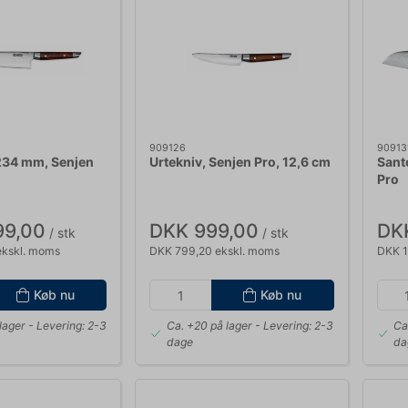
909126
90913
234 mm, Senjen
Urtekniv, Senjen Pro, 12,6 cm
Sant
Pro
99,00
DKK 999,00
DKK
/ stk
/ stk
ekskl. moms
DKK 799,20 ekskl. moms
DKK 1
Køb nu
Køb nu
lager
- Levering: 2-3
Ca. +20 på lager
- Levering: 2-3
Ca
dage
da