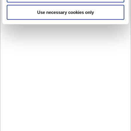
Use necessary cookies only
LARSEN PRIS
LARSEN PRIS
871197
871231
Bog Sous vide i dit eget
Bog Hyggemad snacks
køkken
og små lækkerier
DKK 299,00
DKK 249,00
/ stk
/ stk
DKK 239,20 ekskl. moms
DKK 199,20 ekskl. moms
Køb nu
Køb nu
Ca. 3 på lager
- Levering:
Ca. 2 på lager
- Levering:
2-3 dage
2-3 dage