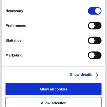
Consent
Necessary
Selection
Jeg ønsker at handle som
Preferences
LARSEN PRIS
LARSEN PRIS
Privat
Erhverv
Statistics
9377083
871227
Grøn Smag af Ida
Bog Verdens bedste
Lawaetz
sandwich
Marketing
DKK 349,00
DKK 229,00
/ stk
/ stk
DKK 279,20 ekskl. moms
DKK 183,20 ekskl. moms
Show details
Køb nu
Køb nu
Allow all cookies
Ca. 2 på lager
- Levering:
Ca. 2 på lager
- Levering:
2-3 dage
2-3 dage
Allow selection